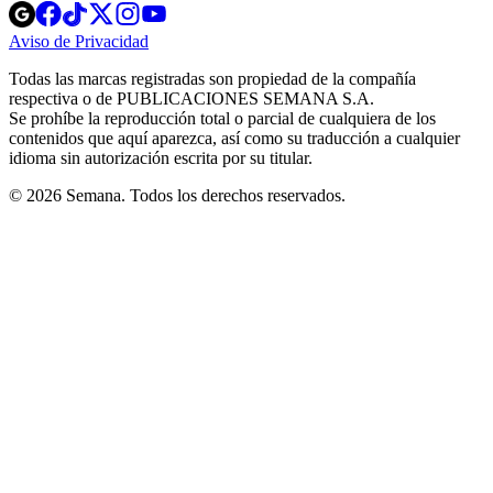
Opens
Opens
Opens
Opens
Opens
in
in
in
in
in
Aviso de Privacidad
Opens
new
new
new
new
new
in
window
window
window
window
window
Todas las marcas registradas son propiedad de la compañía
new
respectiva o de PUBLICACIONES SEMANA S.A.
window
Se prohíbe la reproducción total o parcial de cualquiera de los
contenidos que aquí aparezca, así como su traducción a cualquier
idioma sin autorización escrita por su titular.
© 2026 Semana. Todos los derechos reservados.