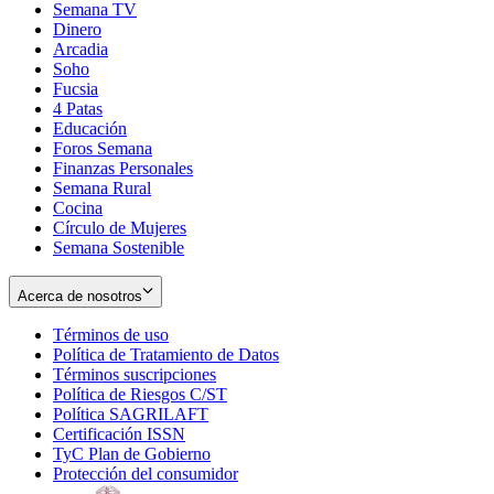
Semana TV
Dinero
Arcadia
Soho
Opens
Fucsia
in
Opens
4 Patas
new
in
Educación
window
new
Foros Semana
window
Finanzas Personales
Semana Rural
Cocina
Círculo de Mujeres
Semana Sostenible
Acerca de nosotros
Términos de uso
Opens
Política de Tratamiento de Datos
in
Opens
Términos suscripciones
new
Opens
in
Política de Riesgos C/ST
window
in
Opens
new
Política SAGRILAFT
Opens
new
in
window
Certificación ISSN
Opens
in
window
new
TyC Plan de Gobierno
in
new
Opens
window
Protección del consumidor
new
window
in
Opens
window
new
in