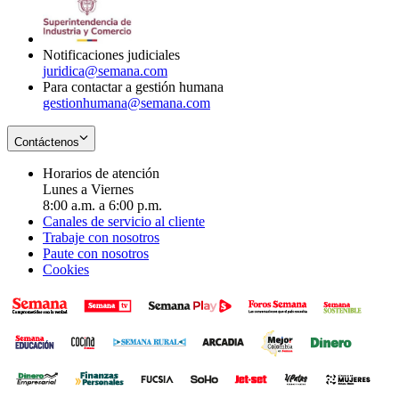
window
new
window
Notificaciones judiciales
juridica@semana.com
Para contactar a gestión humana
gestionhumana@semana.com
Contáctenos
Horarios de atención
Lunes a Viernes
8:00 a.m. a 6:00 p.m.
Canales de servicio al cliente
Trabaje con nosotros
Paute con nosotros
Cookies