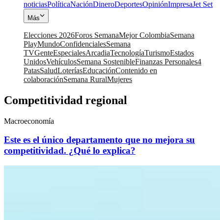
noticias
Política
Nación
Dinero
Deportes
Opinión
Impresa
Jet Set
Más
Elecciones 2026
Foros Semana
Mejor Colombia
Semana
Play
Mundo
Confidenciales
Semana
TV
Gente
Especiales
Arcadia
Tecnología
Turismo
Estados
Unidos
Vehículos
Semana Sostenible
Finanzas Personales
4
Patas
Salud
Loterías
Educación
Contenido en
colaboración
Semana Rural
Mujeres
Competitividad regional
Macroeconomía
Este es el único departamento que no mejora su
competitividad. ¿Qué lo explica?