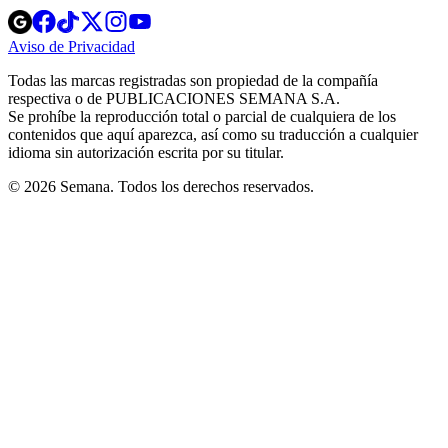
Opens
Opens
Opens
Opens
Opens
in
in
in
in
in
Aviso de Privacidad
Opens
new
new
new
new
new
in
window
window
window
window
window
Todas las marcas registradas son propiedad de la compañía
new
respectiva o de PUBLICACIONES SEMANA S.A.
window
Se prohíbe la reproducción total o parcial de cualquiera de los
contenidos que aquí aparezca, así como su traducción a cualquier
idioma sin autorización escrita por su titular.
© 2026 Semana. Todos los derechos reservados.