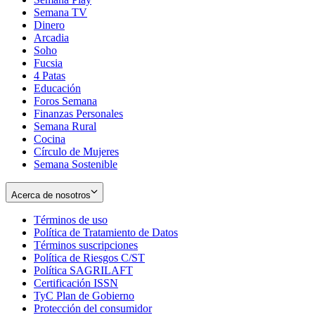
Semana TV
Dinero
Arcadia
Soho
Opens
Fucsia
in
Opens
4 Patas
new
in
Educación
window
new
Foros Semana
window
Finanzas Personales
Semana Rural
Cocina
Círculo de Mujeres
Semana Sostenible
Acerca de nosotros
Términos de uso
Opens
Política de Tratamiento de Datos
in
Opens
Términos suscripciones
new
Opens
in
Política de Riesgos C/ST
window
in
Opens
new
Política SAGRILAFT
Opens
new
in
window
Certificación ISSN
Opens
in
window
new
TyC Plan de Gobierno
in
new
Opens
window
Protección del consumidor
new
window
in
Opens