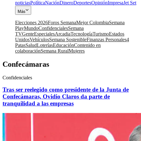
noticias
Política
Nación
Dinero
Deportes
Opinión
Impresa
Jet Set
Más
Elecciones 2026
Foros Semana
Mejor Colombia
Semana
Play
Mundo
Confidenciales
Semana
TV
Gente
Especiales
Arcadia
Tecnología
Turismo
Estados
Unidos
Vehículos
Semana Sostenible
Finanzas Personales
4
Patas
Salud
Loterías
Educación
Contenido en
colaboración
Semana Rural
Mujeres
Confecámaras
Confidenciales
Tras ser reelegido como presidente de la Junta de
Confecámaras, Ovidio Claros da parte de
tranquilidad a las empresas