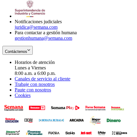
window
new
in
window
new
window
Notificaciones judiciales
juridica@semana.com
Para contactar a gestión humana
gestionhumana@semana.com
Contáctenos
Horarios de atención
Lunes a Viernes
8:00 a.m. a 6:00 p.m.
Canales de servicio al cliente
Trabaje con nosotros
Paute con nosotros
Cookies