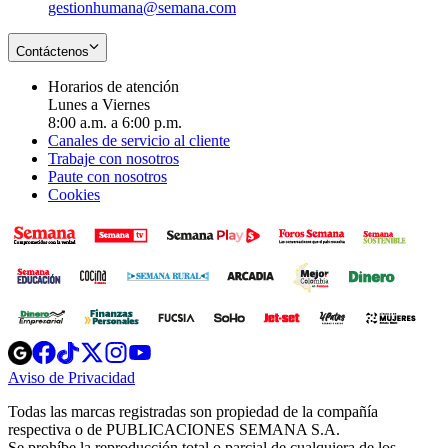
gestionhumana@semana.com
Contáctenos
Horarios de atención
Lunes a Viernes
8:00 a.m. a 6:00 p.m.
Canales de servicio al cliente
Trabaje con nosotros
Paute con nosotros
Cookies
Opens
Opens
Opens
Opens
Opens
in
in
in
in
in
Aviso de Privacidad
Opens
new
new
new
new
new
in
window
window
window
window
window
Todas las marcas registradas son propiedad de la compañía
new
respectiva o de PUBLICACIONES SEMANA S.A.
window
Se prohíbe la reproducción total o parcial de cualquiera de los