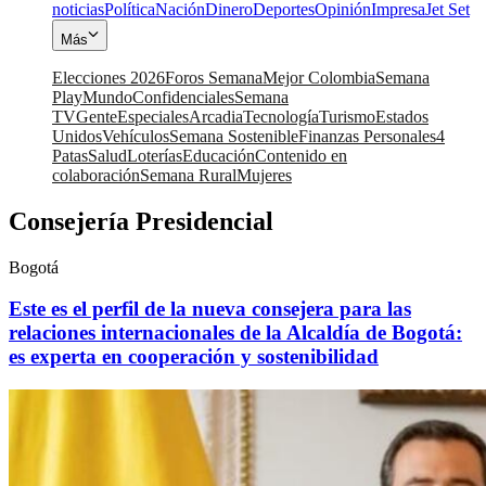
noticias
Política
Nación
Dinero
Deportes
Opinión
Impresa
Jet Set
Más
Elecciones 2026
Foros Semana
Mejor Colombia
Semana
Play
Mundo
Confidenciales
Semana
TV
Gente
Especiales
Arcadia
Tecnología
Turismo
Estados
Unidos
Vehículos
Semana Sostenible
Finanzas Personales
4
Patas
Salud
Loterías
Educación
Contenido en
colaboración
Semana Rural
Mujeres
Consejería Presidencial
Bogotá
Este es el perfil de la nueva consejera para las
relaciones internacionales de la Alcaldía de Bogotá:
es experta en cooperación y sostenibilidad