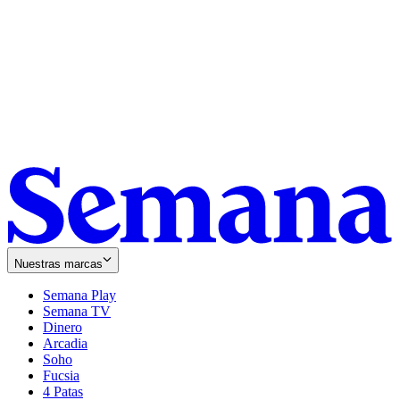
Nuestras marcas
Semana Play
Semana TV
Dinero
Arcadia
Soho
Opens
Fucsia
in
Opens
4 Patas
new
in