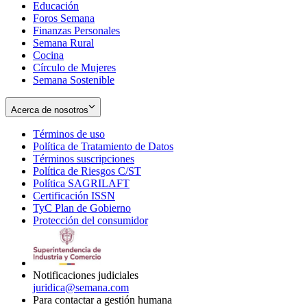
Educación
window
new
Foros Semana
window
Finanzas Personales
Semana Rural
Cocina
Círculo de Mujeres
Semana Sostenible
Acerca de nosotros
Términos de uso
Opens
Política de Tratamiento de Datos
in
Opens
Términos suscripciones
new
Opens
in
Política de Riesgos C/ST
window
in
Opens
new
Política SAGRILAFT
Opens
new
in
window
Certificación ISSN
Opens
in
window
new
TyC Plan de Gobierno
in
new
Opens
window
Protección del consumidor
new
window
in
Opens
window
new
in
window
new
window
Notificaciones judiciales
juridica@semana.com
Para contactar a gestión humana