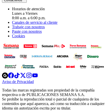
Contáctenos
Horarios de atención
Lunes a Viernes
8:00 a.m. a 6:00 p.m.
Canales de servicio al cliente
Trabaje con nosotros
Paute con nosotros
Cookies
Opens
Opens
Opens
Opens
Opens
in
in
in
in
in
Aviso de Privacidad
Opens
new
new
new
new
new
in
window
window
window
window
window
Todas las marcas registradas son propiedad de la compañía
new
respectiva o de PUBLICACIONES SEMANA S.A.
window
Se prohíbe la reproducción total o parcial de cualquiera de los
contenidos que aquí aparezca, así como su traducción a cualquier
idioma sin autorización escrita por su titular.