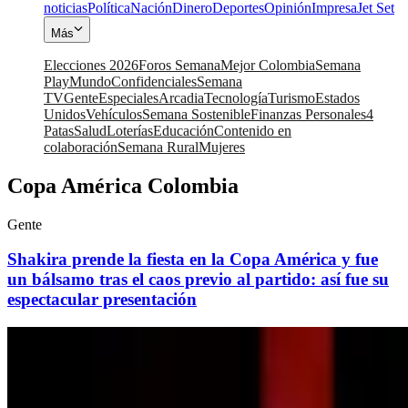
noticias
Política
Nación
Dinero
Deportes
Opinión
Impresa
Jet Set
Más
Elecciones 2026
Foros Semana
Mejor Colombia
Semana
Play
Mundo
Confidenciales
Semana
TV
Gente
Especiales
Arcadia
Tecnología
Turismo
Estados
Unidos
Vehículos
Semana Sostenible
Finanzas Personales
4
Patas
Salud
Loterías
Educación
Contenido en
colaboración
Semana Rural
Mujeres
Copa América Colombia
Gente
Shakira prende la fiesta en la Copa América y fue
un bálsamo tras el caos previo al partido: así fue su
espectacular presentación