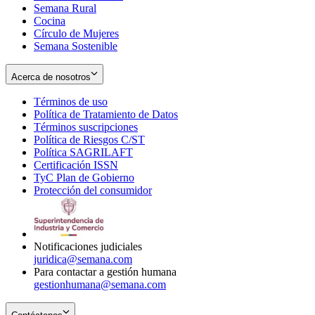
Semana Rural
Cocina
Círculo de Mujeres
Semana Sostenible
Acerca de nosotros
Términos de uso
Opens
Política de Tratamiento de Datos
in
Opens
Términos suscripciones
new
Opens
in
Política de Riesgos C/ST
window
in
Opens
new
Política SAGRILAFT
Opens
new
in
window
Certificación ISSN
Opens
in
window
new
TyC Plan de Gobierno
in
new
Opens
window
Protección del consumidor
new
window
in
Opens
window
new
in
window
new
window
Notificaciones judiciales
juridica@semana.com
Para contactar a gestión humana
gestionhumana@semana.com