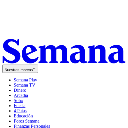
Nuestras marcas
Semana Play
Semana TV
Dinero
Arcadia
Soho
Opens
Fucsia
in
Opens
4 Patas
new
in
Educación
window
new
Foros Semana
window
Finanzas Personales