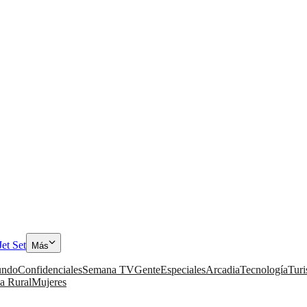
Jet Set
Más
ndo
Confidenciales
Semana TV
Gente
Especiales
Arcadia
Tecnología
Tur
a Rural
Mujeres