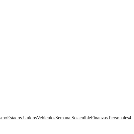
ismo
Estados Unidos
Vehículos
Semana Sostenible
Finanzas Personales
4