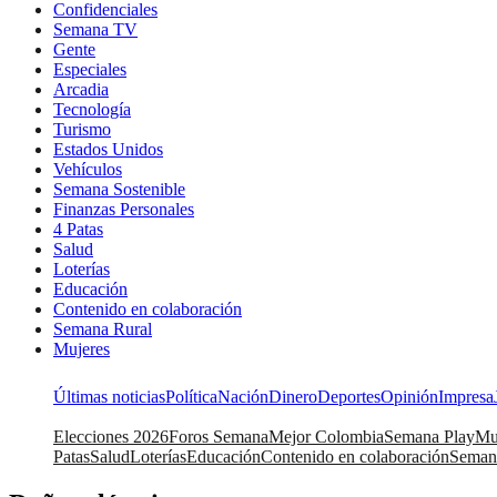
Confidenciales
Semana TV
Gente
Especiales
Arcadia
Tecnología
Turismo
Estados Unidos
Vehículos
Semana Sostenible
Finanzas Personales
4 Patas
Salud
Loterías
Educación
Contenido en colaboración
Semana Rural
Mujeres
Últimas noticias
Política
Nación
Dinero
Deportes
Opinión
Impresa
Elecciones 2026
Foros Semana
Mejor Colombia
Semana Play
Mu
Patas
Salud
Loterías
Educación
Contenido en colaboración
Seman