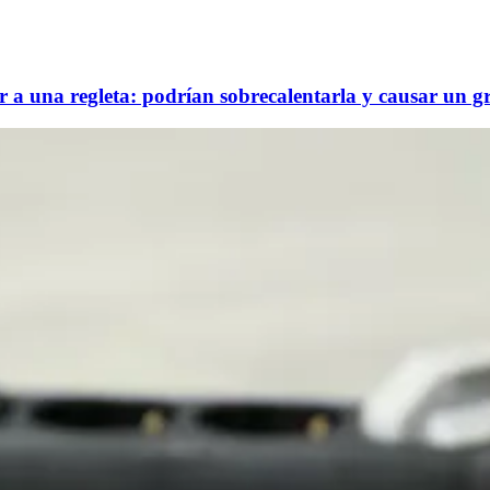
r a una regleta: podrían sobrecalentarla y causar un g