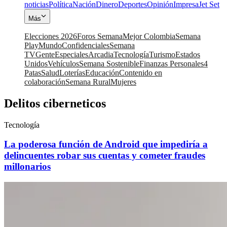
noticias
Política
Nación
Dinero
Deportes
Opinión
Impresa
Jet Set
Más
Elecciones 2026
Foros Semana
Mejor Colombia
Semana
Play
Mundo
Confidenciales
Semana
TV
Gente
Especiales
Arcadia
Tecnología
Turismo
Estados
Unidos
Vehículos
Semana Sostenible
Finanzas Personales
4
Patas
Salud
Loterías
Educación
Contenido en
colaboración
Semana Rural
Mujeres
Delitos ciberneticos
Tecnología
La poderosa función de Android que impediría a
delincuentes robar sus cuentas y cometer fraudes
millonarios