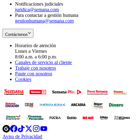
Notificaciones judiciales
juridica@semana.com
Para contactar a gestión humana
gestionhumana@semana.com
Contáctenos
Horarios de atención
Lunes a Viernes
8:00 a.m. a 6:00 p.m.
Canales de servicio al cliente
Trabaje con nosotros
Paute con nosotros
Cookies
Opens
Opens
Opens
Opens
Opens
in
in
in
in
in
Aviso de Privacidad
Opens
new
new
new
new
new