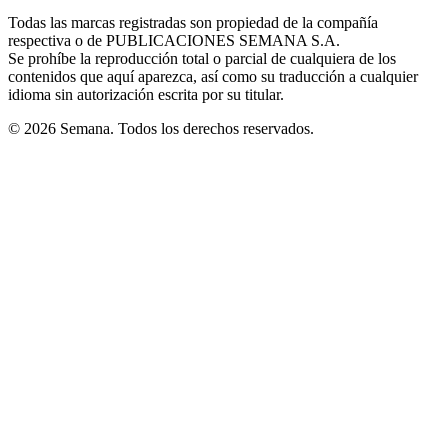
in
window
window
window
window
window
Todas las marcas registradas son propiedad de la compañía
new
respectiva o de PUBLICACIONES SEMANA S.A.
window
Se prohíbe la reproducción total o parcial de cualquiera de los
contenidos que aquí aparezca, así como su traducción a cualquier
idioma sin autorización escrita por su titular.
© 2026 Semana. Todos los derechos reservados.