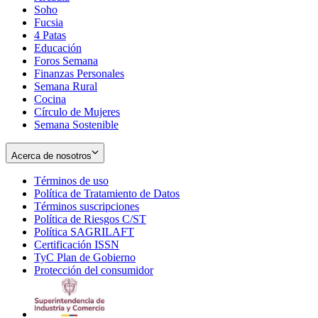
Soho
Opens
Fucsia
in
Opens
4 Patas
new
in
Educación
window
new
Foros Semana
window
Finanzas Personales
Semana Rural
Cocina
Círculo de Mujeres
Semana Sostenible
Acerca de nosotros
Términos de uso
Opens
Política de Tratamiento de Datos
in
Opens
Términos suscripciones
new
Opens
in
Política de Riesgos C/ST
window
in
Opens
new
Política SAGRILAFT
Opens
new
in
window
Certificación ISSN
Opens
in
window
new
TyC Plan de Gobierno
in
new
Opens
window
Protección del consumidor
new
window
in
Opens
window
new
in
window
new
window