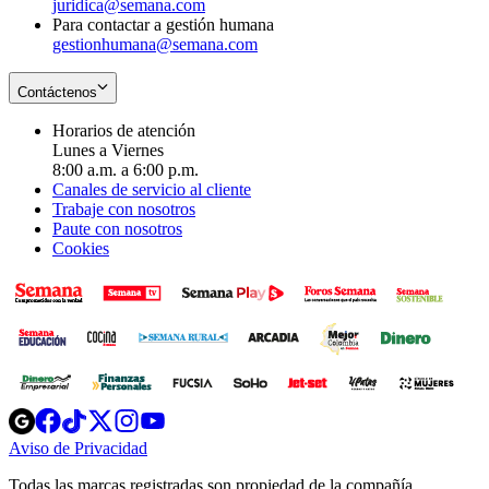
juridica@semana.com
Para contactar a gestión humana
gestionhumana@semana.com
Contáctenos
Horarios de atención
Lunes a Viernes
8:00 a.m. a 6:00 p.m.
Canales de servicio al cliente
Trabaje con nosotros
Paute con nosotros
Cookies
Opens
Opens
Opens
Opens
Opens
in
in
in
in
in
Aviso de Privacidad
Opens
new
new
new
new
new
in
window
window
window
window
window
Todas las marcas registradas son propiedad de la compañía
new