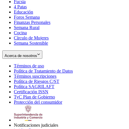
Fucsia
in
Opens
4 Patas
new
in
Educación
window
new
Foros Semana
window
Finanzas Personales
Semana Rural
Cocina
Círculo de Mujeres
Semana Sostenible
Acerca de nosotros
Términos de uso
Opens
Política de Tratamiento de Datos
in
Opens
Términos suscripciones
new
Opens
in
Política de Riesgos C/ST
window
in
Opens
new
Política SAGRILAFT
Opens
new
in
window
Certificación ISSN
Opens
in
window
new
TyC Plan de Gobierno
in
new
Opens
window
Protección del consumidor
new
window
in
Opens
window
new
in
window
new
window
Notificaciones judiciales