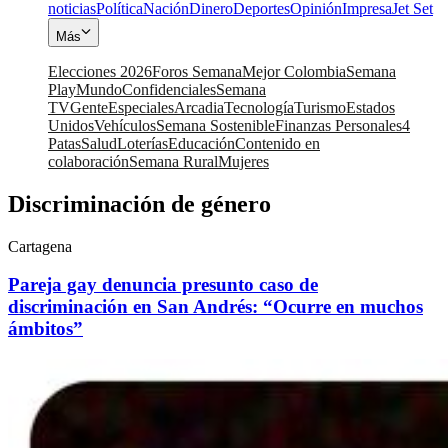
noticias
Política
Nación
Dinero
Deportes
Opinión
Impresa
Jet Set
Más
Elecciones 2026
Foros Semana
Mejor Colombia
Semana
Play
Mundo
Confidenciales
Semana
TV
Gente
Especiales
Arcadia
Tecnología
Turismo
Estados
Unidos
Vehículos
Semana Sostenible
Finanzas Personales
4
Patas
Salud
Loterías
Educación
Contenido en
colaboración
Semana Rural
Mujeres
Discriminación de género
Cartagena
Pareja gay denuncia presunto caso de
discriminación en San Andrés: “Ocurre en muchos
ámbitos”