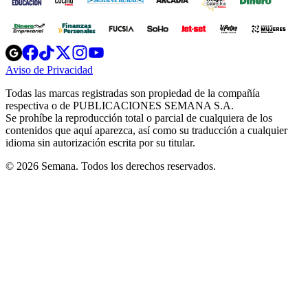
Opens
Opens
Opens
Opens
Opens
in
in
in
in
in
Aviso de Privacidad
Opens
new
new
new
new
new
in
window
window
window
window
window
Todas las marcas registradas son propiedad de la compañía
new
respectiva o de PUBLICACIONES SEMANA S.A.
window
Se prohíbe la reproducción total o parcial de cualquiera de los
contenidos que aquí aparezca, así como su traducción a cualquier
idioma sin autorización escrita por su titular.
© 2026 Semana. Todos los derechos reservados.