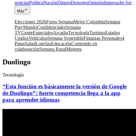
noticias
Política
Nación
Dinero
Deportes
Opinión
Impresa
Jet Set
Más
Elecciones 2026
Foros Semana
Mejor Colombia
Semana
Play
Mundo
Confidenciales
Semana
TV
Gente
Especiales
Arcadia
Tecnología
Turismo
Estados
Unidos
Vehículos
Semana Sostenible
Finanzas Personales
4
Patas
Salud
Loterías
Educación
Contenido en
colaboración
Semana Rural
Mujeres
Duolingo
Tecnología
“Esta función es básicamente la versión de Google
de Duolingo”: fuerte competencia llega a la app
para aprender idiomas