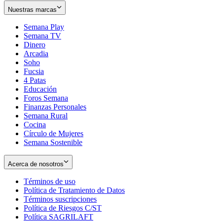
Nuestras marcas
Semana Play
Semana TV
Dinero
Arcadia
Soho
Opens
Fucsia
in
Opens
4 Patas
new
in
Educación
window
new
Foros Semana
window
Finanzas Personales
Semana Rural
Cocina
Círculo de Mujeres
Semana Sostenible
Acerca de nosotros
Términos de uso
Opens
Política de Tratamiento de Datos
in
Opens
Términos suscripciones
new
Opens
in
Política de Riesgos C/ST
window
in
Opens
new
Política SAGRILAFT
Opens
new
in
window