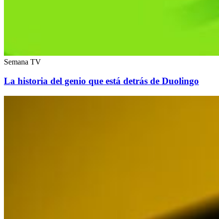
Semana TV
La historia del genio que está detrás de Duolingo