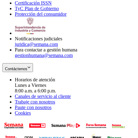
Certificación ISSN
Opens
in
window
new
TyC Plan de Gobierno
in
new
Opens
window
Protección del consumidor
new
window
in
Opens
window
new
in
window
new
window
Notificaciones judiciales
juridica@semana.com
Para contactar a gestión humana
gestionhumana@semana.com
Contáctenos
Horarios de atención
Lunes a Viernes
8:00 a.m. a 6:00 p.m.
Canales de servicio al cliente
Trabaje con nosotros
Paute con nosotros
Cookies