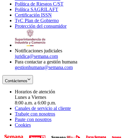
Política de Riesgos C/ST
window
in
Opens
new
Política SAGRILAFT
Opens
new
in
window
Certificación ISSN
Opens
in
window
new
TyC Plan de Gobierno
in
new
Opens
window
Protección del consumidor
new
window
in
Opens
window
new
in
window
new
window
Notificaciones judiciales
juridica@semana.com
Para contactar a gestión humana
gestionhumana@semana.com
Contáctenos
Horarios de atención
Lunes a Viernes
8:00 a.m. a 6:00 p.m.
Canales de servicio al cliente
Trabaje con nosotros
Paute con nosotros
Cookies