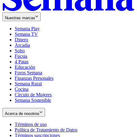
Nuestras marcas
Semana Play
Semana TV
Dinero
Arcadia
Soho
Opens
Fucsia
in
Opens
4 Patas
new
in
Educación
window
new
Foros Semana
window
Finanzas Personales
Semana Rural
Cocina
Círculo de Mujeres
Semana Sostenible
Acerca de nosotros
Términos de uso
Opens
Política de Tratamiento de Datos
in
Opens
Términos suscripciones
new
Opens
in