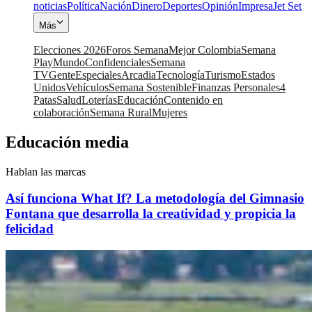
noticias
Política
Nación
Dinero
Deportes
Opinión
Impresa
Jet Set
Más
Elecciones 2026
Foros Semana
Mejor Colombia
Semana
Play
Mundo
Confidenciales
Semana
TV
Gente
Especiales
Arcadia
Tecnología
Turismo
Estados
Unidos
Vehículos
Semana Sostenible
Finanzas Personales
4
Patas
Salud
Loterías
Educación
Contenido en
colaboración
Semana Rural
Mujeres
Educación media
Hablan las marcas
Así funciona What If? La metodología del Gimnasio
Fontana que desarrolla la creatividad y propicia la
felicidad