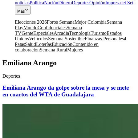
noticias
Política
Nación
Dinero
Deportes
Opinión
Impresa
Jet Set
Más
Elecciones 2026
Foros Semana
Mejor Colombia
Semana
Play
Mundo
Confidenciales
Semana
TV
Gente
Especiales
Arcadia
Tecnología
Turismo
Estados
Unidos
Vehículos
Semana Sostenible
Finanzas Personales
4
Patas
Salud
Loterías
Educación
Contenido en
colaboración
Semana Rural
Mujeres
Emiliana Arango
Deportes
Emiliana Arango da golpe sobre la mesa y se mete
en cuartos del WTA de Guadalajara