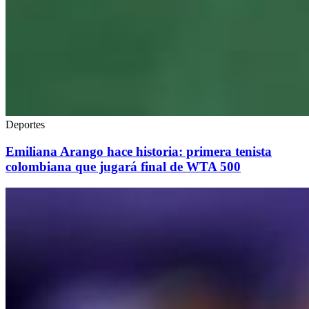
Deportes
Emiliana Arango hace historia: primera tenista
colombiana que jugará final de WTA 500