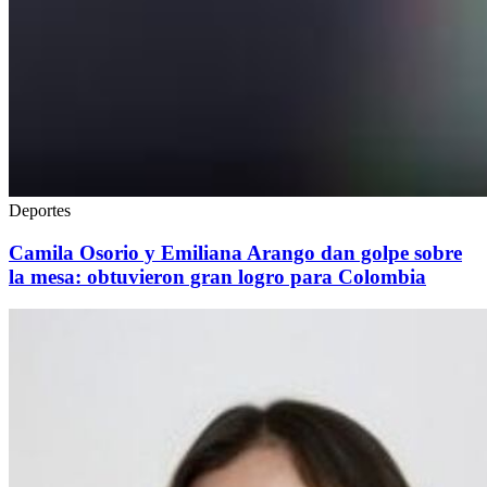
Deportes
Camila Osorio y Emiliana Arango dan golpe sobre
la mesa: obtuvieron gran logro para Colombia