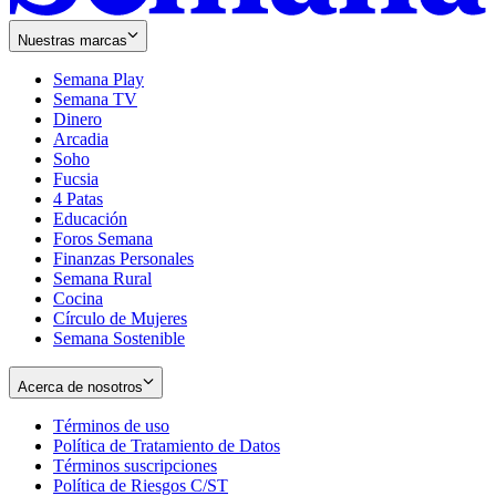
Nuestras marcas
Semana Play
Semana TV
Dinero
Arcadia
Soho
Opens
Fucsia
in
Opens
4 Patas
new
in
Educación
window
new
Foros Semana
window
Finanzas Personales
Semana Rural
Cocina
Círculo de Mujeres
Semana Sostenible
Acerca de nosotros
Términos de uso
Opens
Política de Tratamiento de Datos
in
Opens
Términos suscripciones
new
Opens
in
Política de Riesgos C/ST
window
in
Opens
new