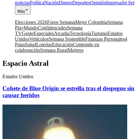
noticias
Política
Nación
Dinero
Deportes
Opinión
Impresa
Jet Set
Más
Elecciones 2026
Foros Semana
Mejor Colombia
Semana
Play
Mundo
Confidenciales
Semana
TV
Gente
Especiales
Arcadia
Tecnología
Turismo
Estados
Unidos
Vehículos
Semana Sostenible
Finanzas Personales
4
Patas
Salud
Loterías
Educación
Contenido en
colaboración
Semana Rural
Mujeres
Espacio Astral
Estados Unidos
Cohete de Blue Origin se estrella tras el despegue sin
causar heridos