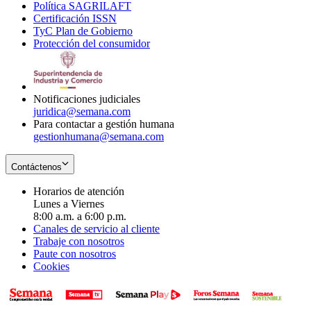
Política SAGRILAFT
Opens
new
in
window
Certificación ISSN
Opens
in
window
new
TyC Plan de Gobierno
in
new
Opens
window
Protección del consumidor
new
window
in
Opens
window
new
in
window
new
window
Notificaciones judiciales
juridica@semana.com
Para contactar a gestión humana
gestionhumana@semana.com
Contáctenos
Horarios de atención
Lunes a Viernes
8:00 a.m. a 6:00 p.m.
Canales de servicio al cliente
Trabaje con nosotros
Paute con nosotros
Cookies