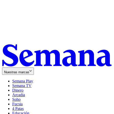
Nuestras marcas
Semana Play
Semana TV
Dinero
Arcadia
Soho
Opens
Fucsia
in
Opens
4 Patas
new
in
Educación
window
new