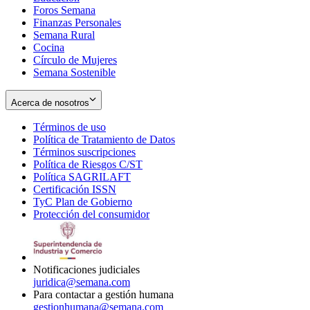
Foros Semana
window
Finanzas Personales
Semana Rural
Cocina
Círculo de Mujeres
Semana Sostenible
Acerca de nosotros
Términos de uso
Opens
Política de Tratamiento de Datos
in
Opens
Términos suscripciones
new
Opens
in
Política de Riesgos C/ST
window
in
Opens
new
Política SAGRILAFT
Opens
new
in
window
Certificación ISSN
Opens
in
window
new
TyC Plan de Gobierno
in
new
Opens
window
Protección del consumidor
new
window
in
Opens
window
new
in
window
new
window
Notificaciones judiciales
juridica@semana.com
Para contactar a gestión humana
gestionhumana@semana.com