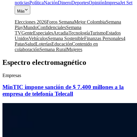
noticias
Política
Nación
Dinero
Deportes
Opinión
Impresa
Jet Set
Más
Elecciones 2026
Foros Semana
Mejor Colombia
Semana
Play
Mundo
Confidenciales
Semana
TV
Gente
Especiales
Arcadia
Tecnología
Turismo
Estados
Unidos
Vehículos
Semana Sostenible
Finanzas Personales
4
Patas
Salud
Loterías
Educación
Contenido en
colaboración
Semana Rural
Mujeres
Espectro electromagnético
Empresas
MinTIC impone sanción de $ 7.400 millones a la
empresa de telefonía Telecall