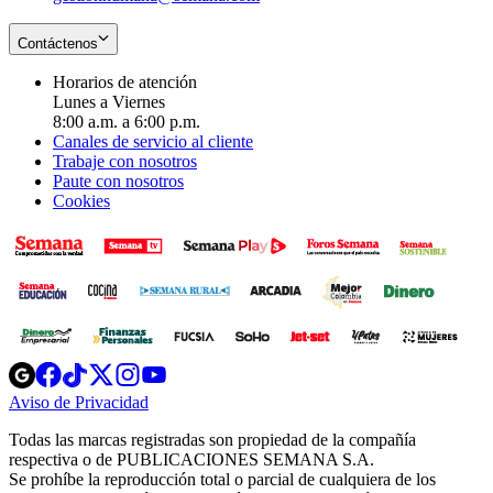
Contáctenos
Horarios de atención
Lunes a Viernes
8:00 a.m. a 6:00 p.m.
Canales de servicio al cliente
Trabaje con nosotros
Paute con nosotros
Cookies
Opens
Opens
Opens
Opens
Opens
in
in
in
in
in
Aviso de Privacidad
Opens
new
new
new
new
new
in
window
window
window
window
window
Todas las marcas registradas son propiedad de la compañía
new
respectiva o de PUBLICACIONES SEMANA S.A.
window
Se prohíbe la reproducción total o parcial de cualquiera de los