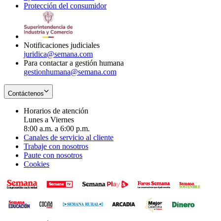
Protección del consumidor
new
window
in
Opens
window
new
in
window
new
window
Notificaciones judiciales
juridica@semana.com
Para contactar a gestión humana
gestionhumana@semana.com
Contáctenos
Horarios de atención
Lunes a Viernes
8:00 a.m. a 6:00 p.m.
Canales de servicio al cliente
Trabaje con nosotros
Paute con nosotros
Cookies