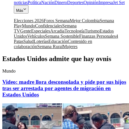
noticias
Política
Nación
Dinero
Deportes
Opinión
Impresa
Jet Set
Más
Elecciones 2026
Foros Semana
Mejor Colombia
Semana
Play
Mundo
Confidenciales
Semana
TV
Gente
Especiales
Arcadia
Tecnología
Turismo
Estados
Unidos
Vehículos
Semana Sostenible
Finanzas Personales
4
Patas
Salud
Loterías
Educación
Contenido en
colaboración
Semana Rural
Mujeres
Estados Unidos admite que hay ovnis
Mundo
Video: madre llora desconsolada y pide por sus hijos
tras ser arrestada por agentes de migración en
Estados Unidos