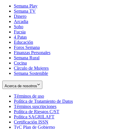
Semana Play
Semana TV
Dinero
Arcadia
Soho
Opens
Fucsia
in
Opens
4 Patas
new
in
Educación
window
new
Foros Semana
window
Finanzas Personales
Semana Rural
Cocina
Círculo de Mujeres
Semana Sostenible
Acerca de nosotros
Términos de uso
Opens
Política de Tratamiento de Datos
in
Opens
Términos suscripciones
new
Opens
in
Política de Riesgos C/ST
window
in
Opens
new
Política SAGRILAFT
Opens
new
in
window
Certificación ISSN
Opens
in
window
new
TyC Plan de Gobierno
in
new
Opens
window