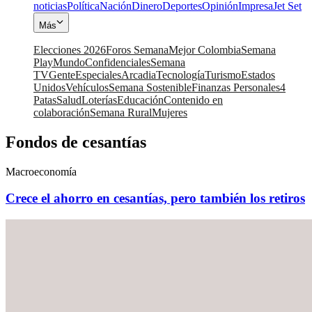
noticias
Política
Nación
Dinero
Deportes
Opinión
Impresa
Jet Set
Más
Elecciones 2026
Foros Semana
Mejor Colombia
Semana
Play
Mundo
Confidenciales
Semana
TV
Gente
Especiales
Arcadia
Tecnología
Turismo
Estados
Unidos
Vehículos
Semana Sostenible
Finanzas Personales
4
Patas
Salud
Loterías
Educación
Contenido en
colaboración
Semana Rural
Mujeres
Fondos de cesantías
Macroeconomía
Crece el ahorro en cesantías, pero también los retiros