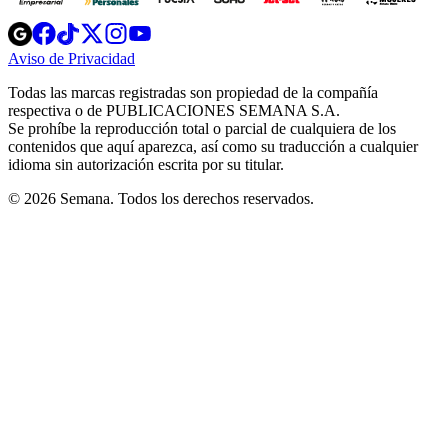
Opens
Opens
Opens
Opens
Opens
in
in
in
in
in
Aviso de Privacidad
Opens
new
new
new
new
new
in
window
window
window
window
window
Todas las marcas registradas son propiedad de la compañía
new
respectiva o de PUBLICACIONES SEMANA S.A.
window
Se prohíbe la reproducción total o parcial de cualquiera de los
contenidos que aquí aparezca, así como su traducción a cualquier
idioma sin autorización escrita por su titular.
© 2026 Semana. Todos los derechos reservados.