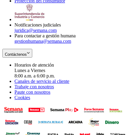
Protección del consumidor
new
window
in
Opens
window
new
in
window
new
window
Notificaciones judiciales
juridica@semana.com
Para contactar a gestión humana
gestionhumana@semana.com
Contáctenos
Horarios de atención
Lunes a Viernes
8:00 a.m. a 6:00 p.m.
Canales de servicio al cliente
Trabaje con nosotros
Paute con nosotros
Cookies