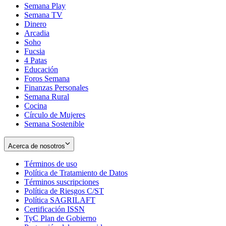
Semana Play
Semana TV
Dinero
Arcadia
Soho
Opens
Fucsia
in
Opens
4 Patas
new
in
Educación
window
new
Foros Semana
window
Finanzas Personales
Semana Rural
Cocina
Círculo de Mujeres
Semana Sostenible
Acerca de nosotros
Términos de uso
Opens
Política de Tratamiento de Datos
in
Opens
Términos suscripciones
new
Opens
in
Política de Riesgos C/ST
window
in
Opens
new
Política SAGRILAFT
Opens
new
in
window
Certificación ISSN
Opens
in
window
new
TyC Plan de Gobierno
in
new
Opens
window