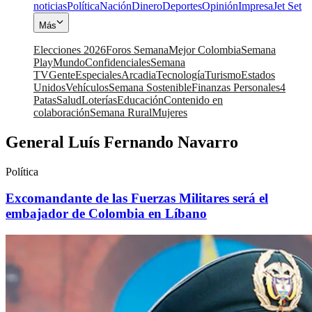
noticias
Política
Nación
Dinero
Deportes
Opinión
Impresa
Jet Set
Más
Elecciones 2026
Foros Semana
Mejor Colombia
Semana
Play
Mundo
Confidenciales
Semana
TV
Gente
Especiales
Arcadia
Tecnología
Turismo
Estados
Unidos
Vehículos
Semana Sostenible
Finanzas Personales
4
Patas
Salud
Loterías
Educación
Contenido en
colaboración
Semana Rural
Mujeres
General Luís Fernando Navarro
Política
Excomandante de las Fuerzas Militares será el
embajador de Colombia en Líbano