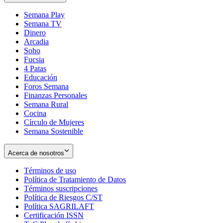
Semana Play
Semana TV
Dinero
Arcadia
Soho
Opens
Fucsia
in
Opens
4 Patas
new
in
Educación
window
new
Foros Semana
window
Finanzas Personales
Semana Rural
Cocina
Círculo de Mujeres
Semana Sostenible
Acerca de nosotros
Términos de uso
Opens
Política de Tratamiento de Datos
in
Opens
Términos suscripciones
new
Opens
in
Política de Riesgos C/ST
window
in
Opens
new
Política SAGRILAFT
Opens
new
in
window
Certificación ISSN
Opens
in
window
new