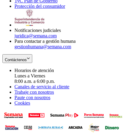
TyC Plan de Gobierno
in
new
Opens
window
Protección del consumidor
new
window
in
Opens
window
new
in
window
new
window
Notificaciones judiciales
juridica@semana.com
Para contactar a gestión humana
gestionhumana@semana.com
Contáctenos
Horarios de atención
Lunes a Viernes
8:00 a.m. a 6:00 p.m.
Canales de servicio al cliente
Trabaje con nosotros
Paute con nosotros
Cookies