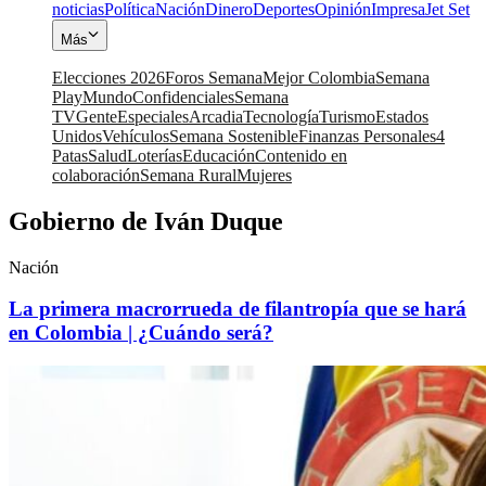
noticias
Política
Nación
Dinero
Deportes
Opinión
Impresa
Jet Set
Más
Elecciones 2026
Foros Semana
Mejor Colombia
Semana
Play
Mundo
Confidenciales
Semana
TV
Gente
Especiales
Arcadia
Tecnología
Turismo
Estados
Unidos
Vehículos
Semana Sostenible
Finanzas Personales
4
Patas
Salud
Loterías
Educación
Contenido en
colaboración
Semana Rural
Mujeres
Gobierno de Iván Duque
Nación
La primera macrorrueda de filantropía que se hará
en Colombia | ¿Cuándo será?