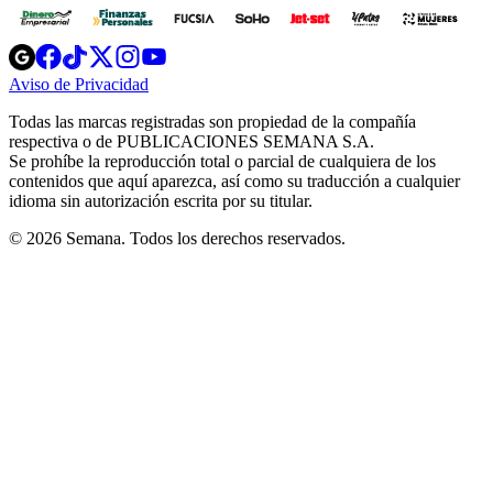
Opens
Opens
Opens
Opens
Opens
in
in
in
in
in
Aviso de Privacidad
Opens
new
new
new
new
new
in
window
window
window
window
window
Todas las marcas registradas son propiedad de la compañía
new
respectiva o de PUBLICACIONES SEMANA S.A.
window
Se prohíbe la reproducción total o parcial de cualquiera de los
contenidos que aquí aparezca, así como su traducción a cualquier
idioma sin autorización escrita por su titular.
© 2026 Semana. Todos los derechos reservados.