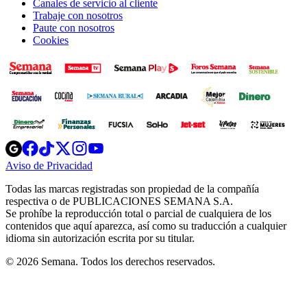
Canales de servicio al cliente
Trabaje con nosotros
Paute con nosotros
Cookies
Opens
Opens
Opens
Opens
Opens
in
in
in
in
in
Aviso de Privacidad
Opens
new
new
new
new
new
in
window
window
window
window
window
Todas las marcas registradas son propiedad de la compañía
new
respectiva o de PUBLICACIONES SEMANA S.A.
window
Se prohíbe la reproducción total o parcial de cualquiera de los
contenidos que aquí aparezca, así como su traducción a cualquier
idioma sin autorización escrita por su titular.
© 2026 Semana. Todos los derechos reservados.