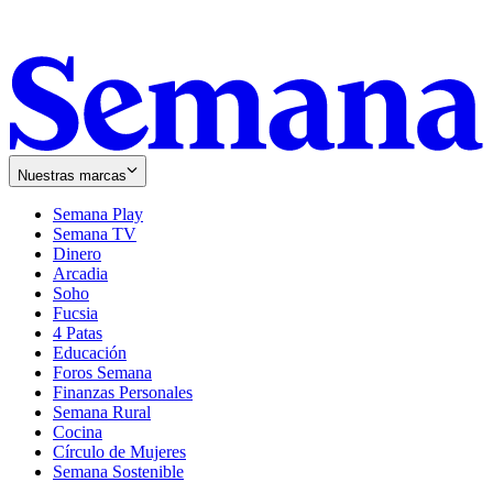
Nuestras marcas
Semana Play
Semana TV
Dinero
Arcadia
Soho
Opens
Fucsia
in
Opens
4 Patas
new
in
Educación
window
new
Foros Semana
window
Finanzas Personales
Semana Rural
Cocina
Círculo de Mujeres
Semana Sostenible