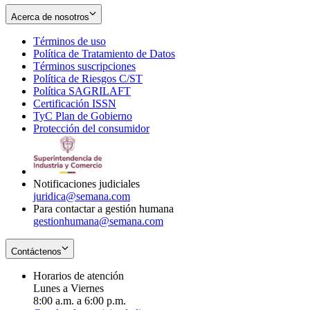
Acerca de nosotros
Términos de uso
Opens
Política de Tratamiento de Datos
in
Opens
Términos suscripciones
new
Opens
in
Política de Riesgos C/ST
window
in
Opens
new
Política SAGRILAFT
Opens
new
in
window
Certificación ISSN
Opens
in
window
new
TyC Plan de Gobierno
in
new
Opens
window
Protección del consumidor
new
window
in
Opens
window
new
in
window
new
window
Notificaciones judiciales
juridica@semana.com
Para contactar a gestión humana
gestionhumana@semana.com
Contáctenos
Horarios de atención
Lunes a Viernes
8:00 a.m. a 6:00 p.m.