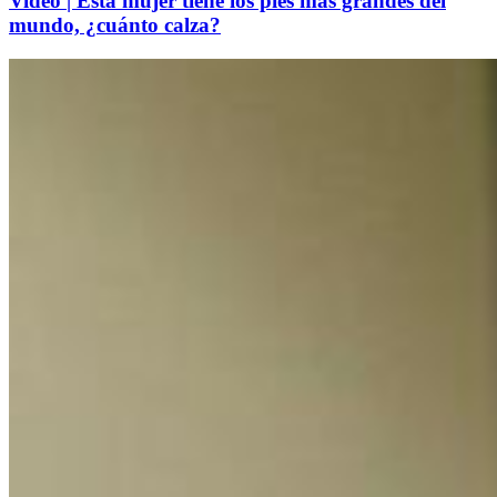
Video | Esta mujer tiene los pies más grandes del
mundo, ¿cuánto calza?