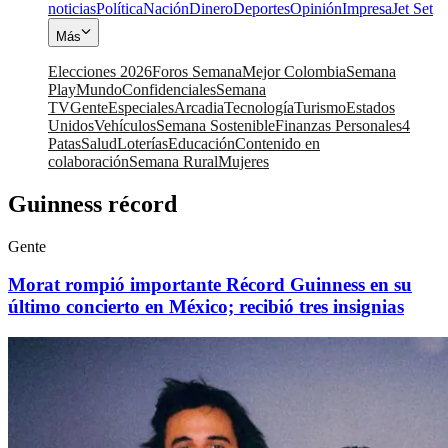
noticias
Política
Nación
Dinero
Deportes
Opinión
Impresa
Jet Set
Más
Elecciones 2026
Foros Semana
Mejor Colombia
Semana
Play
Mundo
Confidenciales
Semana
TV
Gente
Especiales
Arcadia
Tecnología
Turismo
Estados
Unidos
Vehículos
Semana Sostenible
Finanzas Personales
4
Patas
Salud
Loterías
Educación
Contenido en
colaboración
Semana Rural
Mujeres
Guinness récord
Gente
Morat rompió importante Récord Guinness en su
último concierto en México; recibió tres insignias