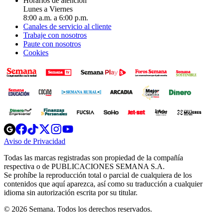
Horarios de atención
Lunes a Viernes
8:00 a.m. a 6:00 p.m.
Canales de servicio al cliente
Trabaje con nosotros
Paute con nosotros
Cookies
Opens
Opens
Opens
Opens
Opens
in
in
in
in
in
Aviso de Privacidad
Opens
new
new
new
new
new
in
window
window
window
window
window
Todas las marcas registradas son propiedad de la compañía
new
respectiva o de PUBLICACIONES SEMANA S.A.
window
Se prohíbe la reproducción total o parcial de cualquiera de los
contenidos que aquí aparezca, así como su traducción a cualquier
idioma sin autorización escrita por su titular.
© 2026 Semana. Todos los derechos reservados.