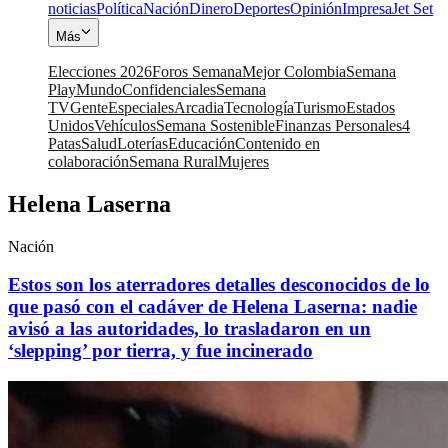
noticias
Política
Nación
Dinero
Deportes
Opinión
Impresa
Jet Set
Más
Elecciones 2026
Foros Semana
Mejor Colombia
Semana
Play
Mundo
Confidenciales
Semana
TV
Gente
Especiales
Arcadia
Tecnología
Turismo
Estados
Unidos
Vehículos
Semana Sostenible
Finanzas Personales
4
Patas
Salud
Loterías
Educación
Contenido en
colaboración
Semana Rural
Mujeres
Helena Laserna
Nación
Estos son los aterradores detalles desconocidos de lo
que pasó con el cadáver de Helena Laserna: nadie
avisó a las autoridades, lo trasladaron en un
‘slepping’ por tierra, y fue incinerado