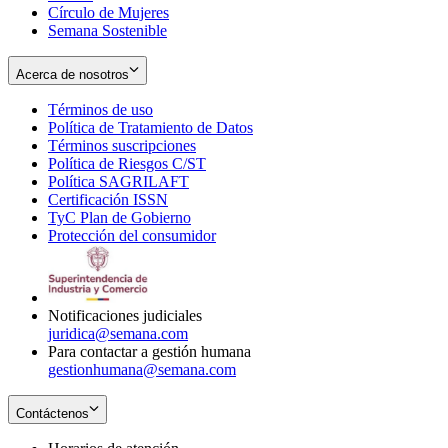
Círculo de Mujeres
Semana Sostenible
Acerca de nosotros
Términos de uso
Opens
Política de Tratamiento de Datos
in
Opens
Términos suscripciones
new
Opens
in
Política de Riesgos C/ST
window
in
Opens
new
Política SAGRILAFT
Opens
new
in
window
Certificación ISSN
Opens
in
window
new
TyC Plan de Gobierno
in
new
Opens
window
Protección del consumidor
new
window
in
Opens
window
new
in
window
new
window
Notificaciones judiciales
juridica@semana.com
Para contactar a gestión humana
gestionhumana@semana.com
Contáctenos