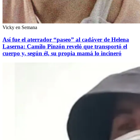
Vicky en Semana
Así fue el aterrador “paseo” al cadáver de Helena
Laserna: Camilo Pinzón reveló que transportó el
cuerpo y, según él, su propia mamá lo incineró