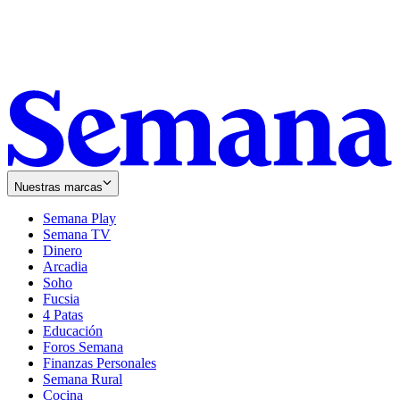
Nuestras marcas
Semana Play
Semana TV
Dinero
Arcadia
Soho
Opens
Fucsia
in
Opens
4 Patas
new
in
Educación
window
new
Foros Semana
window
Finanzas Personales
Semana Rural
Cocina