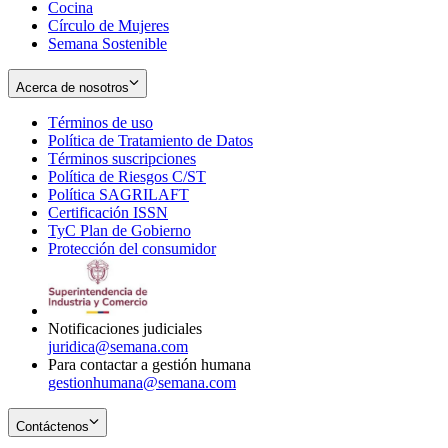
Cocina
Círculo de Mujeres
Semana Sostenible
Acerca de nosotros
Términos de uso
Opens
Política de Tratamiento de Datos
in
Opens
Términos suscripciones
new
Opens
in
Política de Riesgos C/ST
window
in
Opens
new
Política SAGRILAFT
Opens
new
in
window
Certificación ISSN
Opens
in
window
new
TyC Plan de Gobierno
in
new
Opens
window
Protección del consumidor
new
window
in
Opens
window
new
in
window
new
window
Notificaciones judiciales
juridica@semana.com
Para contactar a gestión humana
gestionhumana@semana.com
Contáctenos