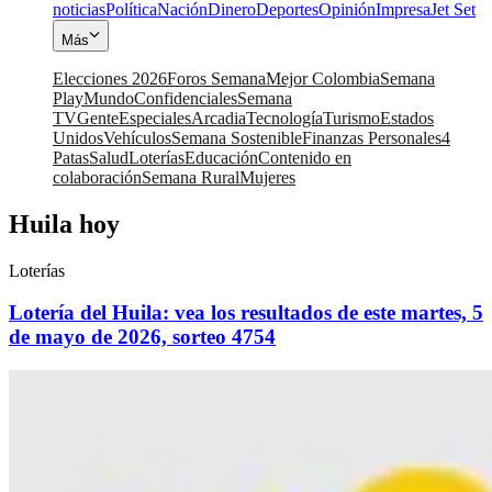
noticias
Política
Nación
Dinero
Deportes
Opinión
Impresa
Jet Set
Más
Elecciones 2026
Foros Semana
Mejor Colombia
Semana
Play
Mundo
Confidenciales
Semana
TV
Gente
Especiales
Arcadia
Tecnología
Turismo
Estados
Unidos
Vehículos
Semana Sostenible
Finanzas Personales
4
Patas
Salud
Loterías
Educación
Contenido en
colaboración
Semana Rural
Mujeres
Huila hoy
Loterías
Lotería del Huila: vea los resultados de este martes, 5
de mayo de 2026, sorteo 4754