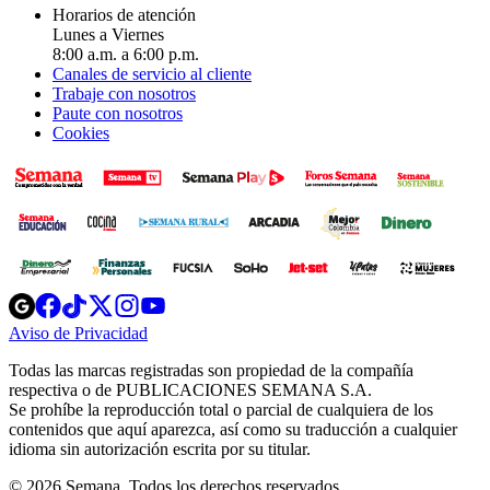
Horarios de atención
Lunes a Viernes
8:00 a.m. a 6:00 p.m.
Canales de servicio al cliente
Trabaje con nosotros
Paute con nosotros
Cookies
Opens
Opens
Opens
Opens
Opens
in
in
in
in
in
Aviso de Privacidad
Opens
new
new
new
new
new
in
window
window
window
window
window
Todas las marcas registradas son propiedad de la compañía
new
respectiva o de PUBLICACIONES SEMANA S.A.
window
Se prohíbe la reproducción total o parcial de cualquiera de los
contenidos que aquí aparezca, así como su traducción a cualquier
idioma sin autorización escrita por su titular.
© 2026 Semana. Todos los derechos reservados.