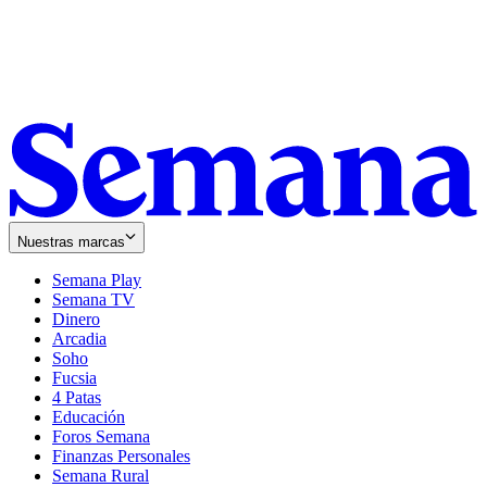
Nuestras marcas
Semana Play
Semana TV
Dinero
Arcadia
Soho
Opens
Fucsia
in
Opens
4 Patas
new
in
Educación
window
new
Foros Semana
window
Finanzas Personales
Semana Rural