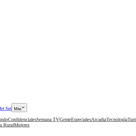
Jet Set
Más
ndo
Confidenciales
Semana TV
Gente
Especiales
Arcadia
Tecnología
Tur
a Rural
Mujeres