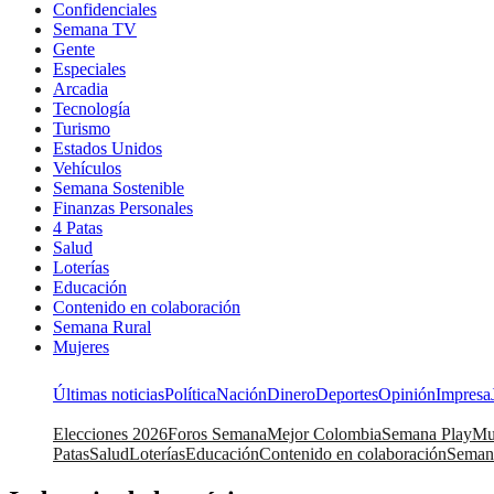
Confidenciales
Semana TV
Gente
Especiales
Arcadia
Tecnología
Turismo
Estados Unidos
Vehículos
Semana Sostenible
Finanzas Personales
4 Patas
Salud
Loterías
Educación
Contenido en colaboración
Semana Rural
Mujeres
Últimas noticias
Política
Nación
Dinero
Deportes
Opinión
Impresa
Elecciones 2026
Foros Semana
Mejor Colombia
Semana Play
Mu
Patas
Salud
Loterías
Educación
Contenido en colaboración
Seman