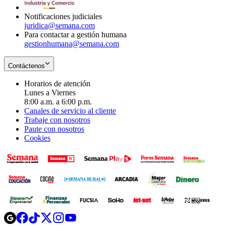
window
Notificaciones judiciales
juridica@semana.com
Para contactar a gestión humana
gestionhumana@semana.com
Contáctenos
Horarios de atención
Lunes a Viernes
8:00 a.m. a 6:00 p.m.
Canales de servicio al cliente
Trabaje con nosotros
Paute con nosotros
Cookies
Opens
Opens
Opens
Opens
Opens
in
in
in
in
in