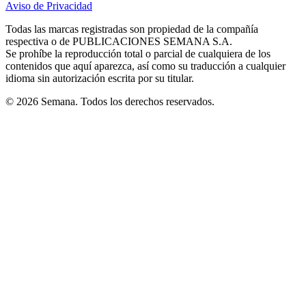
Aviso de Privacidad
Opens
new
new
new
new
new
in
window
window
window
window
window
Todas las marcas registradas son propiedad de la compañía
new
respectiva o de PUBLICACIONES SEMANA S.A.
window
Se prohíbe la reproducción total o parcial de cualquiera de los
contenidos que aquí aparezca, así como su traducción a cualquier
idioma sin autorización escrita por su titular.
© 2026 Semana. Todos los derechos reservados.