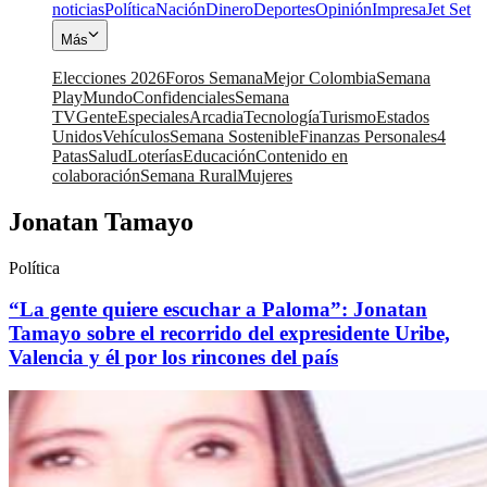
noticias
Política
Nación
Dinero
Deportes
Opinión
Impresa
Jet Set
Más
Elecciones 2026
Foros Semana
Mejor Colombia
Semana
Play
Mundo
Confidenciales
Semana
TV
Gente
Especiales
Arcadia
Tecnología
Turismo
Estados
Unidos
Vehículos
Semana Sostenible
Finanzas Personales
4
Patas
Salud
Loterías
Educación
Contenido en
colaboración
Semana Rural
Mujeres
Jonatan Tamayo
Política
“La gente quiere escuchar a Paloma”: Jonatan
Tamayo sobre el recorrido del expresidente Uribe,
Valencia y él por los rincones del país