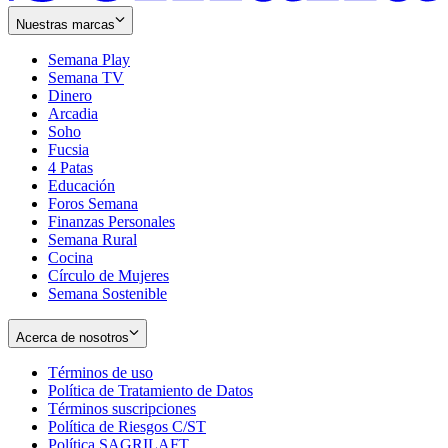
Nuestras marcas
Semana Play
Semana TV
Dinero
Arcadia
Soho
Opens
Fucsia
in
Opens
4 Patas
new
in
Educación
window
new
Foros Semana
window
Finanzas Personales
Semana Rural
Cocina
Círculo de Mujeres
Semana Sostenible
Acerca de nosotros
Términos de uso
Opens
Política de Tratamiento de Datos
in
Opens
Términos suscripciones
new
Opens
in
Política de Riesgos C/ST
window
in
Opens
new
Política SAGRILAFT
Opens
new
in
window