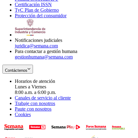
Certificación ISSN
Opens
in
window
new
TyC Plan de Gobierno
in
new
Opens
window
Protección del consumidor
new
window
in
Opens
window
new
in
window
new
window
Notificaciones judiciales
juridica@semana.com
Para contactar a gestión humana
gestionhumana@semana.com
Contáctenos
Horarios de atención
Lunes a Viernes
8:00 a.m. a 6:00 p.m.
Canales de servicio al cliente
Trabaje con nosotros
Paute con nosotros
Cookies