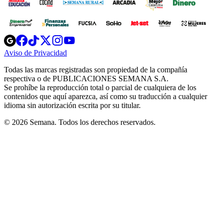
Opens
Opens
Opens
Opens
Opens
in
in
in
in
in
Aviso de Privacidad
Opens
new
new
new
new
new
in
window
window
window
window
window
Todas las marcas registradas son propiedad de la compañía
new
respectiva o de PUBLICACIONES SEMANA S.A.
window
Se prohíbe la reproducción total o parcial de cualquiera de los
contenidos que aquí aparezca, así como su traducción a cualquier
idioma sin autorización escrita por su titular.
© 2026 Semana. Todos los derechos reservados.