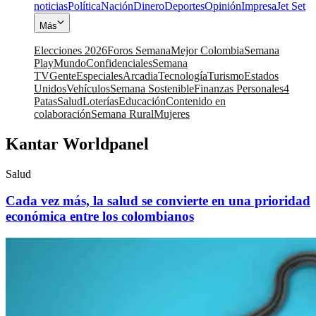
noticias
Política
Nación
Dinero
Deportes
Opinión
Impresa
Jet Set
Más
Elecciones 2026
Foros Semana
Mejor Colombia
Semana
Play
Mundo
Confidenciales
Semana
TV
Gente
Especiales
Arcadia
Tecnología
Turismo
Estados
Unidos
Vehículos
Semana Sostenible
Finanzas Personales
4
Patas
Salud
Loterías
Educación
Contenido en
colaboración
Semana Rural
Mujeres
Kantar Worldpanel
Salud
Cada vez más, la salud se convierte en una prioridad
económica entre los colombianos