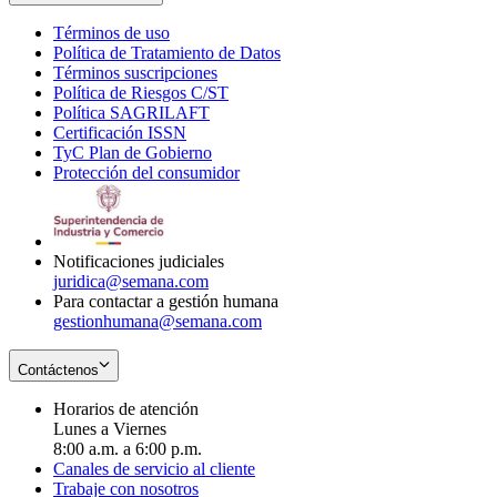
Términos de uso
Opens
Política de Tratamiento de Datos
in
Opens
Términos suscripciones
new
Opens
in
Política de Riesgos C/ST
window
in
Opens
new
Política SAGRILAFT
Opens
new
in
window
Certificación ISSN
Opens
in
window
new
TyC Plan de Gobierno
in
new
Opens
window
Protección del consumidor
new
window
in
Opens
window
new
in
window
new
window
Notificaciones judiciales
juridica@semana.com
Para contactar a gestión humana
gestionhumana@semana.com
Contáctenos
Horarios de atención
Lunes a Viernes
8:00 a.m. a 6:00 p.m.
Canales de servicio al cliente
Trabaje con nosotros