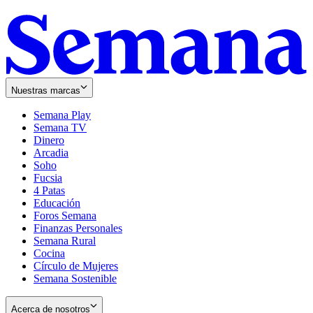
Nuestras marcas
Semana Play
Semana TV
Dinero
Arcadia
Soho
Opens
Fucsia
in
Opens
4 Patas
new
in
Educación
window
new
Foros Semana
window
Finanzas Personales
Semana Rural
Cocina
Círculo de Mujeres
Semana Sostenible
Acerca de nosotros