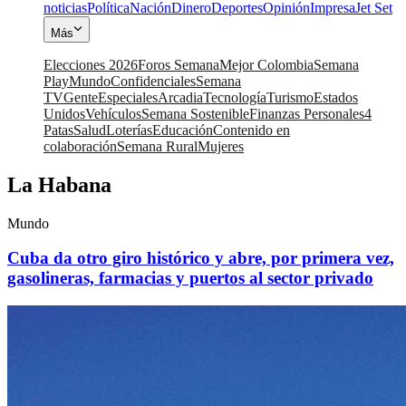
noticias
Política
Nación
Dinero
Deportes
Opinión
Impresa
Jet Set
Más
Elecciones 2026
Foros Semana
Mejor Colombia
Semana
Play
Mundo
Confidenciales
Semana
TV
Gente
Especiales
Arcadia
Tecnología
Turismo
Estados
Unidos
Vehículos
Semana Sostenible
Finanzas Personales
4
Patas
Salud
Loterías
Educación
Contenido en
colaboración
Semana Rural
Mujeres
La Habana
Mundo
Cuba da otro giro histórico y abre, por primera vez,
gasolineras, farmacias y puertos al sector privado