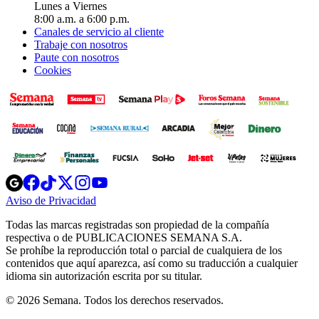
Lunes a Viernes
8:00 a.m. a 6:00 p.m.
Canales de servicio al cliente
Trabaje con nosotros
Paute con nosotros
Cookies
Opens
Opens
Opens
Opens
Opens
in
in
in
in
in
Aviso de Privacidad
Opens
new
new
new
new
new
in
window
window
window
window
window
Todas las marcas registradas son propiedad de la compañía
new
respectiva o de PUBLICACIONES SEMANA S.A.
window
Se prohíbe la reproducción total o parcial de cualquiera de los
contenidos que aquí aparezca, así como su traducción a cualquier
idioma sin autorización escrita por su titular.
© 2026 Semana. Todos los derechos reservados.