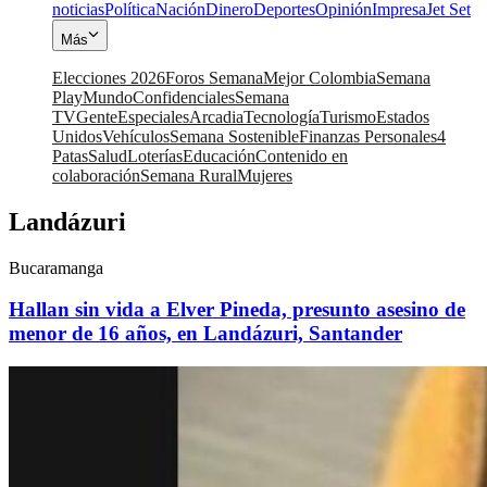
noticias
Política
Nación
Dinero
Deportes
Opinión
Impresa
Jet Set
Más
Elecciones 2026
Foros Semana
Mejor Colombia
Semana
Play
Mundo
Confidenciales
Semana
TV
Gente
Especiales
Arcadia
Tecnología
Turismo
Estados
Unidos
Vehículos
Semana Sostenible
Finanzas Personales
4
Patas
Salud
Loterías
Educación
Contenido en
colaboración
Semana Rural
Mujeres
Landázuri
Bucaramanga
Hallan sin vida a Elver Pineda, presunto asesino de
menor de 16 años, en Landázuri, Santander