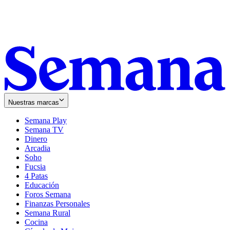
Nuestras marcas
Semana Play
Semana TV
Dinero
Arcadia
Soho
Opens
Fucsia
in
Opens
4 Patas
new
in
Educación
window
new
Foros Semana
window
Finanzas Personales
Semana Rural
Cocina