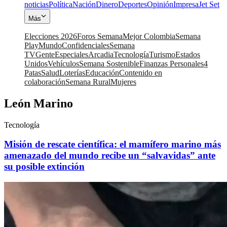
noticias
Política
Nación
Dinero
Deportes
Opinión
Impresa
Jet Set
Más
Elecciones 2026
Foros Semana
Mejor Colombia
Semana
Play
Mundo
Confidenciales
Semana
TV
Gente
Especiales
Arcadia
Tecnología
Turismo
Estados
Unidos
Vehículos
Semana Sostenible
Finanzas Personales
4
Patas
Salud
Loterías
Educación
Contenido en
colaboración
Semana Rural
Mujeres
León Marino
Tecnología
Misión de rescate científica: el mamífero marino más
amenazado del mundo recibe un “salvavidas” ante
su posible extinción