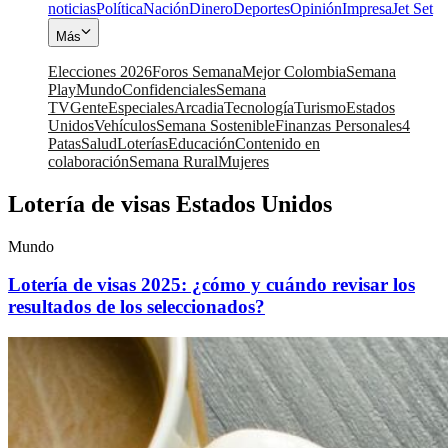
noticias
Política
Nación
Dinero
Deportes
Opinión
Impresa
Jet Set
Más
Elecciones 2026
Foros Semana
Mejor Colombia
Semana
Play
Mundo
Confidenciales
Semana
TV
Gente
Especiales
Arcadia
Tecnología
Turismo
Estados
Unidos
Vehículos
Semana Sostenible
Finanzas Personales
4
Patas
Salud
Loterías
Educación
Contenido en
colaboración
Semana Rural
Mujeres
Lotería de visas Estados Unidos
Mundo
Lotería de visas 2025: ¿cómo y cuándo revisar los
resultados de los seleccionados?