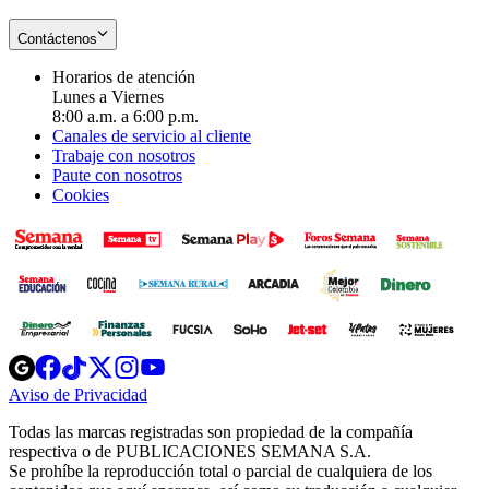
Contáctenos
Horarios de atención
Lunes a Viernes
8:00 a.m. a 6:00 p.m.
Canales de servicio al cliente
Trabaje con nosotros
Paute con nosotros
Cookies
Opens
Opens
Opens
Opens
Opens
in
in
in
in
in
Aviso de Privacidad
Opens
new
new
new
new
new
in
window
window
window
window
window
Todas las marcas registradas son propiedad de la compañía
new
respectiva o de PUBLICACIONES SEMANA S.A.
window
Se prohíbe la reproducción total o parcial de cualquiera de los