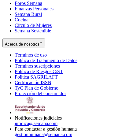
Foros Semana
window
Finanzas Personales
Semana Rural
Cocina
Círculo de Mujeres
Semana Sostenible
Acerca de nosotros
Términos de uso
Opens
Política de Tratamiento de Datos
in
Opens
Términos suscripciones
new
Opens
in
Política de Riesgos C/ST
window
in
Opens
new
Política SAGRILAFT
Opens
new
in
window
Certificación ISSN
Opens
in
window
new
TyC Plan de Gobierno
in
new
Opens
window
Protección del consumidor
new
window
in
Opens
window
new
in
window
new
window
Notificaciones judiciales
juridica@semana.com
Para contactar a gestión humana
gestionhumana@semana.com