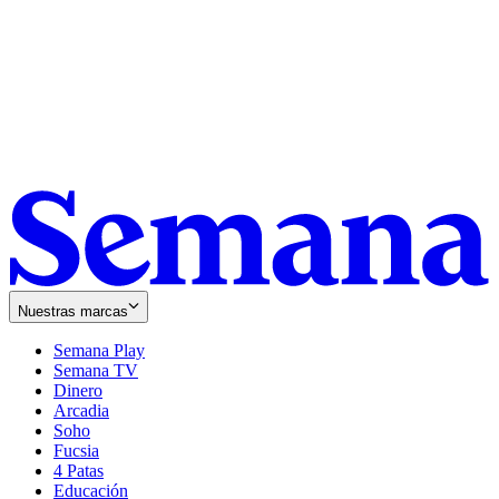
Nuestras marcas
Semana Play
Semana TV
Dinero
Arcadia
Soho
Opens
Fucsia
in
Opens
4 Patas
new
in
Educación
window
new