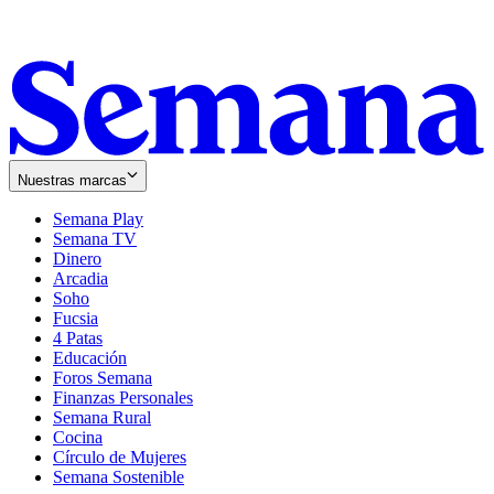
Nuestras marcas
Semana Play
Semana TV
Dinero
Arcadia
Soho
Opens
Fucsia
in
Opens
4 Patas
new
in
Educación
window
new
Foros Semana
window
Finanzas Personales
Semana Rural
Cocina
Círculo de Mujeres
Semana Sostenible