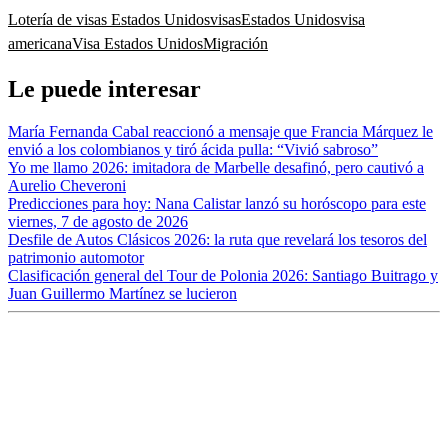
Lotería de visas Estados Unidos
visas
Estados Unidos
visa
americana
Visa Estados Unidos
Migración
Le puede interesar
María Fernanda Cabal reaccionó a mensaje que Francia Márquez le
envió a los colombianos y tiró ácida pulla: “Vivió sabroso”
Yo me llamo 2026: imitadora de Marbelle desafinó, pero cautivó a
Aurelio Cheveroni
Predicciones para hoy: Nana Calistar lanzó su horóscopo para este
viernes, 7 de agosto de 2026
Desfile de Autos Clásicos 2026: la ruta que revelará los tesoros del
patrimonio automotor
Clasificación general del Tour de Polonia 2026: Santiago Buitrago y
Juan Guillermo Martínez se lucieron