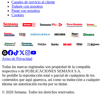
Canales de servicio al cliente
Trabaje con nosotros
Paute con nosotros
Cookies
Opens
Opens
Opens
Opens
Opens
in
in
in
in
in
Aviso de Privacidad
Opens
new
new
new
new
new
in
window
window
window
window
window
Todas las marcas registradas son propiedad de la compañía
new
respectiva o de PUBLICACIONES SEMANA S.A.
window
Se prohíbe la reproducción total o parcial de cualquiera de los
contenidos que aquí aparezca, así como su traducción a cualquier
idioma sin autorización escrita por su titular.
© 2026 Semana. Todos los derechos reservados.