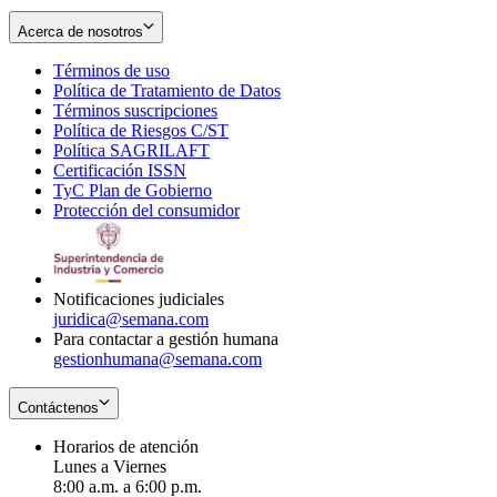
Acerca de nosotros
Términos de uso
Opens
Política de Tratamiento de Datos
in
Opens
Términos suscripciones
new
Opens
in
Política de Riesgos C/ST
window
in
Opens
new
Política SAGRILAFT
Opens
new
in
window
Certificación ISSN
Opens
in
window
new
TyC Plan de Gobierno
in
new
Opens
window
Protección del consumidor
new
window
in
Opens
window
new
in
window
new
window
Notificaciones judiciales
juridica@semana.com
Para contactar a gestión humana
gestionhumana@semana.com
Contáctenos
Horarios de atención
Lunes a Viernes
8:00 a.m. a 6:00 p.m.