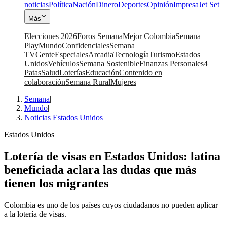
noticias
Política
Nación
Dinero
Deportes
Opinión
Impresa
Jet Set
Más
Elecciones 2026
Foros Semana
Mejor Colombia
Semana
Play
Mundo
Confidenciales
Semana
TV
Gente
Especiales
Arcadia
Tecnología
Turismo
Estados
Unidos
Vehículos
Semana Sostenible
Finanzas Personales
4
Patas
Salud
Loterías
Educación
Contenido en
colaboración
Semana Rural
Mujeres
Semana
|
Mundo
|
Noticias Estados Unidos
Estados Unidos
Lotería de visas en Estados Unidos: latina
beneficiada aclara las dudas que más
tienen los migrantes
Colombia es uno de los países cuyos ciudadanos no pueden aplicar
a la lotería de visas.