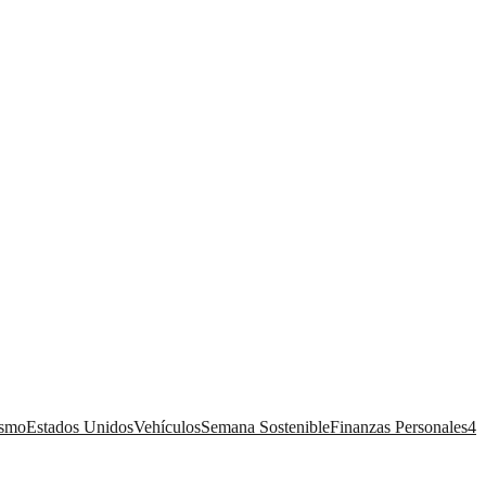
ismo
Estados Unidos
Vehículos
Semana Sostenible
Finanzas Personales
4