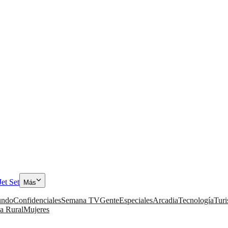
Jet Set
Más
ndo
Confidenciales
Semana TV
Gente
Especiales
Arcadia
Tecnología
Tur
a Rural
Mujeres