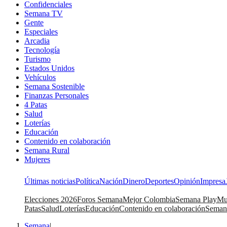
Confidenciales
Semana TV
Gente
Especiales
Arcadia
Tecnología
Turismo
Estados Unidos
Vehículos
Semana Sostenible
Finanzas Personales
4 Patas
Salud
Loterías
Educación
Contenido en colaboración
Semana Rural
Mujeres
Últimas noticias
Política
Nación
Dinero
Deportes
Opinión
Impresa
Elecciones 2026
Foros Semana
Mejor Colombia
Semana Play
Mu
Patas
Salud
Loterías
Educación
Contenido en colaboración
Seman
Semana
|