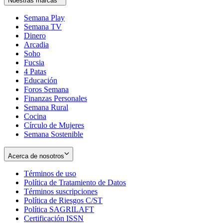
Nuestras marcas
Semana Play
Semana TV
Dinero
Arcadia
Soho
Opens
Fucsia
in
Opens
4 Patas
new
in
Educación
window
new
Foros Semana
window
Finanzas Personales
Semana Rural
Cocina
Círculo de Mujeres
Semana Sostenible
Acerca de nosotros
Términos de uso
Opens
Política de Tratamiento de Datos
in
Opens
Términos suscripciones
new
Opens
in
Política de Riesgos C/ST
window
in
Opens
new
Política SAGRILAFT
Opens
new
in
window
Certificación ISSN
Opens
in
window
new