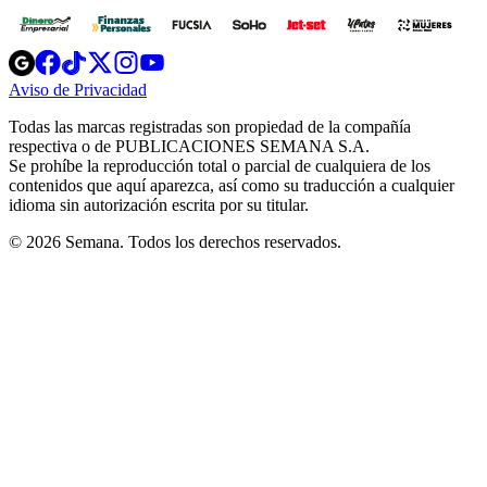
Opens
Opens
Opens
Opens
Opens
in
in
in
in
in
Aviso de Privacidad
Opens
new
new
new
new
new
in
window
window
window
window
window
Todas las marcas registradas son propiedad de la compañía
new
respectiva o de PUBLICACIONES SEMANA S.A.
window
Se prohíbe la reproducción total o parcial de cualquiera de los
contenidos que aquí aparezca, así como su traducción a cualquier
idioma sin autorización escrita por su titular.
© 2026 Semana. Todos los derechos reservados.