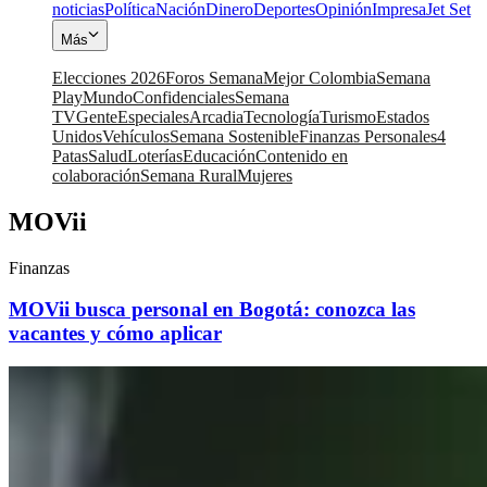
noticias
Política
Nación
Dinero
Deportes
Opinión
Impresa
Jet Set
Más
Elecciones 2026
Foros Semana
Mejor Colombia
Semana
Play
Mundo
Confidenciales
Semana
TV
Gente
Especiales
Arcadia
Tecnología
Turismo
Estados
Unidos
Vehículos
Semana Sostenible
Finanzas Personales
4
Patas
Salud
Loterías
Educación
Contenido en
colaboración
Semana Rural
Mujeres
MOVii
Finanzas
MOVii busca personal en Bogotá: conozca las
vacantes y cómo aplicar