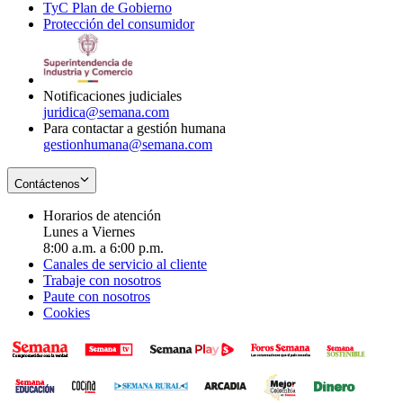
TyC Plan de Gobierno
in
new
Opens
window
Protección del consumidor
new
window
in
Opens
window
new
in
window
new
window
Notificaciones judiciales
juridica@semana.com
Para contactar a gestión humana
gestionhumana@semana.com
Contáctenos
Horarios de atención
Lunes a Viernes
8:00 a.m. a 6:00 p.m.
Canales de servicio al cliente
Trabaje con nosotros
Paute con nosotros
Cookies