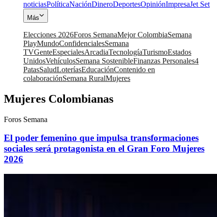
noticias
Política
Nación
Dinero
Deportes
Opinión
Impresa
Jet Set
Más
Elecciones 2026
Foros Semana
Mejor Colombia
Semana
Play
Mundo
Confidenciales
Semana
TV
Gente
Especiales
Arcadia
Tecnología
Turismo
Estados
Unidos
Vehículos
Semana Sostenible
Finanzas Personales
4
Patas
Salud
Loterías
Educación
Contenido en
colaboración
Semana Rural
Mujeres
Mujeres Colombianas
Foros Semana
El poder femenino que impulsa transformaciones
sociales será protagonista en el Gran Foro Mujeres
2026