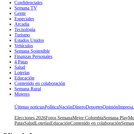
Confidenciales
Semana TV
Gente
Especiales
Arcadia
Tecnología
Turismo
Estados Unidos
Vehículos
Semana Sostenible
Finanzas Personales
4 Patas
Salud
Loterías
Educación
Contenido en colaboración
Semana Rural
Mujeres
Últimas noticias
Política
Nación
Dinero
Deportes
Opinión
Impresa
Elecciones 2026
Foros Semana
Mejor Colombia
Semana Play
Mu
Patas
Salud
Loterías
Educación
Contenido en colaboración
Seman