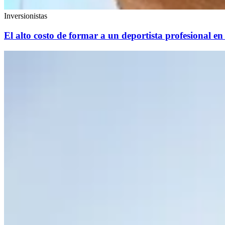
Inversionistas
El alto costo de formar a un deportista profesional en