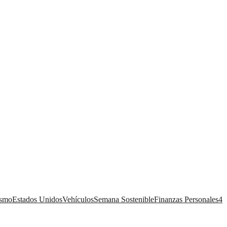
ismo
Estados Unidos
Vehículos
Semana Sostenible
Finanzas Personales
4