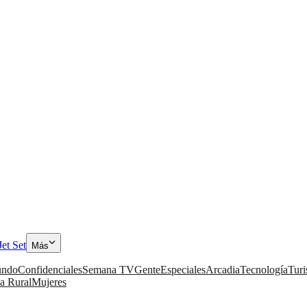
Jet Set
Más
ndo
Confidenciales
Semana TV
Gente
Especiales
Arcadia
Tecnología
Tur
a Rural
Mujeres