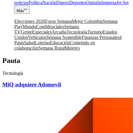
noticias
Política
Nación
Dinero
Deportes
Opinión
Impresa
Jet Set
Más
Elecciones 2026
Foros Semana
Mejor Colombia
Semana
Play
Mundo
Confidenciales
Semana
TV
Gente
Especiales
Arcadia
Tecnología
Turismo
Estados
Unidos
Vehículos
Semana Sostenible
Finanzas Personales
4
Patas
Salud
Loterías
Educación
Contenido en
colaboración
Semana Rural
Mujeres
Pauta
Tecnología
MiQ adquiere Adsmovil