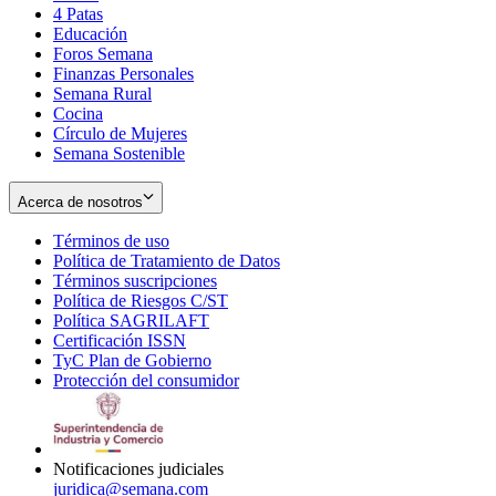
4 Patas
new
in
Educación
window
new
Foros Semana
window
Finanzas Personales
Semana Rural
Cocina
Círculo de Mujeres
Semana Sostenible
Acerca de nosotros
Términos de uso
Opens
Política de Tratamiento de Datos
in
Opens
Términos suscripciones
new
Opens
in
Política de Riesgos C/ST
window
in
Opens
new
Política SAGRILAFT
Opens
new
in
window
Certificación ISSN
Opens
in
window
new
TyC Plan de Gobierno
in
new
Opens
window
Protección del consumidor
new
window
in
Opens
window
new
in
window
new
window
Notificaciones judiciales
juridica@semana.com