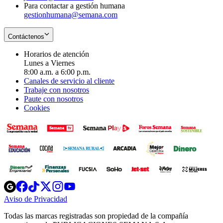
Para contactar a gestión humana
gestionhumana@semana.com
Contáctenos
Horarios de atención
Lunes a Viernes
8:00 a.m. a 6:00 p.m.
Canales de servicio al cliente
Trabaje con nosotros
Paute con nosotros
Cookies
Opens
Opens
Opens
Opens
Opens
in
in
in
in
in
Aviso de Privacidad
Opens
new
new
new
new
new
in
window
window
window
window
window
Todas las marcas registradas son propiedad de la compañía
new