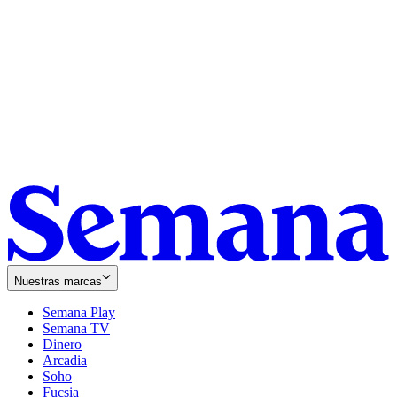
Nuestras marcas
Semana Play
Semana TV
Dinero
Arcadia
Soho
Opens
Fucsia
in
Opens