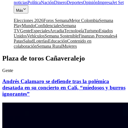
noticias
Política
Nación
Dinero
Deportes
Opinión
Impresa
Jet Set
Más
Elecciones 2026
Foros Semana
Mejor Colombia
Semana
Play
Mundo
Confidenciales
Semana
TV
Gente
Especiales
Arcadia
Tecnología
Turismo
Estados
Unidos
Vehículos
Semana Sostenible
Finanzas Personales
4
Patas
Salud
Loterías
Educación
Contenido en
colaboración
Semana Rural
Mujeres
Plaza de toros Cañaveralejo
Gente
Andrés Calamaro se defiende tras la polémica
desatada en su concierto en Cali, “miedosos y burros
ignorantes”