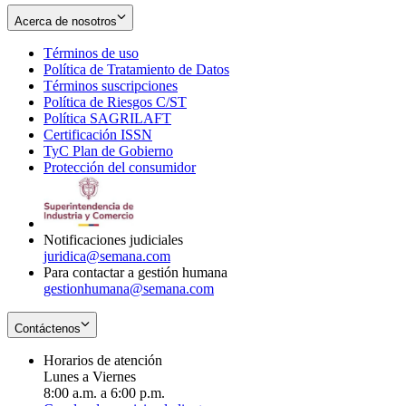
Acerca de nosotros
Términos de uso
Opens
Política de Tratamiento de Datos
in
Opens
Términos suscripciones
new
Opens
in
Política de Riesgos C/ST
window
in
Opens
new
Política SAGRILAFT
Opens
new
in
window
Certificación ISSN
Opens
in
window
new
TyC Plan de Gobierno
in
new
Opens
window
Protección del consumidor
new
window
in
Opens
window
new
in
window
new
window
Notificaciones judiciales
juridica@semana.com
Para contactar a gestión humana
gestionhumana@semana.com
Contáctenos
Horarios de atención
Lunes a Viernes
8:00 a.m. a 6:00 p.m.