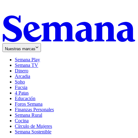
Nuestras marcas
Semana Play
Semana TV
Dinero
Arcadia
Soho
Opens
Fucsia
in
Opens
4 Patas
new
in
Educación
window
new
Foros Semana
window
Finanzas Personales
Semana Rural
Cocina
Círculo de Mujeres
Semana Sostenible