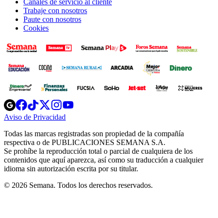
Canales de servicio al cliente
Trabaje con nosotros
Paute con nosotros
Cookies
Opens
Opens
Opens
Opens
Opens
in
in
in
in
in
Aviso de Privacidad
Opens
new
new
new
new
new
in
window
window
window
window
window
Todas las marcas registradas son propiedad de la compañía
new
respectiva o de PUBLICACIONES SEMANA S.A.
window
Se prohíbe la reproducción total o parcial de cualquiera de los
contenidos que aquí aparezca, así como su traducción a cualquier
idioma sin autorización escrita por su titular.
© 2026 Semana. Todos los derechos reservados.