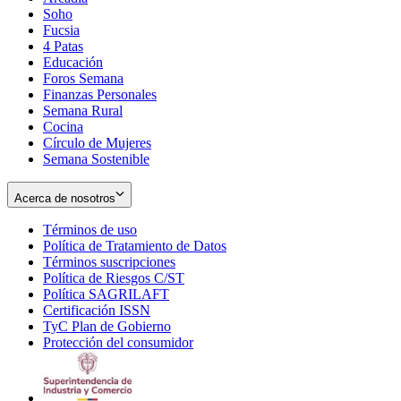
Soho
Opens
Fucsia
in
Opens
4 Patas
new
in
Educación
window
new
Foros Semana
window
Finanzas Personales
Semana Rural
Cocina
Círculo de Mujeres
Semana Sostenible
Acerca de nosotros
Términos de uso
Opens
Política de Tratamiento de Datos
in
Opens
Términos suscripciones
new
Opens
in
Política de Riesgos C/ST
window
in
Opens
new
Política SAGRILAFT
Opens
new
in
window
Certificación ISSN
Opens
in
window
new
TyC Plan de Gobierno
in
new
Opens
window
Protección del consumidor
new
window
in
Opens
window
new
in
window
new
window