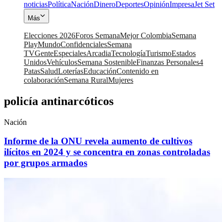
noticias
Política
Nación
Dinero
Deportes
Opinión
Impresa
Jet Set
Más
Elecciones 2026
Foros Semana
Mejor Colombia
Semana
Play
Mundo
Confidenciales
Semana
TV
Gente
Especiales
Arcadia
Tecnología
Turismo
Estados
Unidos
Vehículos
Semana Sostenible
Finanzas Personales
4
Patas
Salud
Loterías
Educación
Contenido en
colaboración
Semana Rural
Mujeres
policía antinarcóticos
Nación
Informe de la ONU revela aumento de cultivos
ilícitos en 2024 y se concentra en zonas controladas
por grupos armados