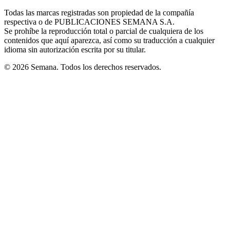
in
window
window
window
window
window
Todas las marcas registradas son propiedad de la compañía
new
respectiva o de PUBLICACIONES SEMANA S.A.
window
Se prohíbe la reproducción total o parcial de cualquiera de los
contenidos que aquí aparezca, así como su traducción a cualquier
idioma sin autorización escrita por su titular.
© 2026 Semana. Todos los derechos reservados.