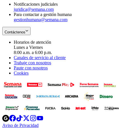
Notificaciones judiciales
juridica@semana.com
Para contactar a gestión humana
gestionhumana@semana.com
Contáctenos
Horarios de atención
Lunes a Viernes
8:00 a.m. a 6:00 p.m.
Canales de servicio al cliente
Trabaje con nosotros
Paute con nosotros
Cookies
Opens
Opens
Opens
Opens
Opens
in
in
in
in
in
Aviso de Privacidad
Opens
new
new
new
new
new