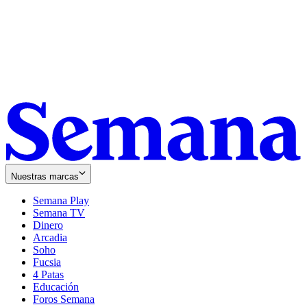
Nuestras marcas
Semana Play
Semana TV
Dinero
Arcadia
Soho
Opens
Fucsia
in
Opens
4 Patas
new
in
Educación
window
new
Foros Semana
window