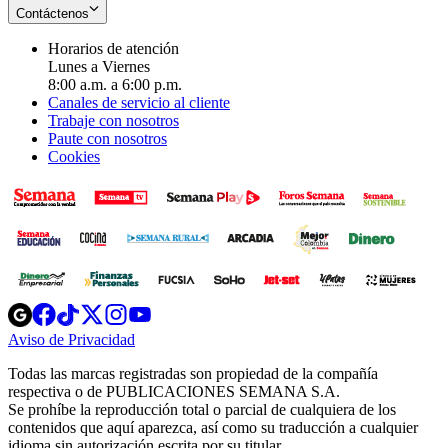
Contáctenos
Horarios de atención
Lunes a Viernes
8:00 a.m. a 6:00 p.m.
Canales de servicio al cliente
Trabaje con nosotros
Paute con nosotros
Cookies
Opens
Opens
Opens
Opens
Opens
in
in
in
in
in
Aviso de Privacidad
Opens
new
new
new
new
new
in
window
window
window
window
window
Todas las marcas registradas son propiedad de la compañía
new
respectiva o de PUBLICACIONES SEMANA S.A.
window
Se prohíbe la reproducción total o parcial de cualquiera de los
contenidos que aquí aparezca, así como su traducción a cualquier
idioma sin autorización escrita por su titular.