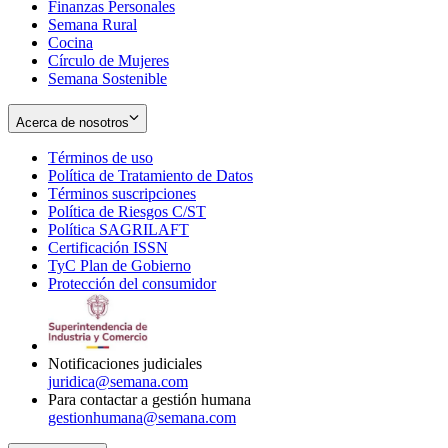
Finanzas Personales
Semana Rural
Cocina
Círculo de Mujeres
Semana Sostenible
Acerca de nosotros
Términos de uso
Opens
Política de Tratamiento de Datos
in
Opens
Términos suscripciones
new
Opens
in
Política de Riesgos C/ST
window
in
Opens
new
Política SAGRILAFT
Opens
new
in
window
Certificación ISSN
Opens
in
window
new
TyC Plan de Gobierno
in
new
Opens
window
Protección del consumidor
new
window
in
Opens
window
new
in
window
new
window
Notificaciones judiciales
juridica@semana.com
Para contactar a gestión humana
gestionhumana@semana.com