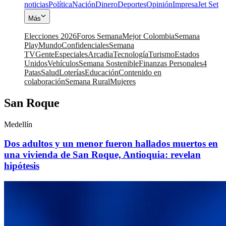
noticias
Política
Nación
Dinero
Deportes
Opinión
Impresa
Jet Set
Más
Elecciones 2026
Foros Semana
Mejor Colombia
Semana
Play
Mundo
Confidenciales
Semana
TV
Gente
Especiales
Arcadia
Tecnología
Turismo
Estados
Unidos
Vehículos
Semana Sostenible
Finanzas Personales
4
Patas
Salud
Loterías
Educación
Contenido en
colaboración
Semana Rural
Mujeres
San Roque
Medellín
Dos adultos y un menor fueron hallados muertos en
una vivienda de San Roque, Antioquia: revelan
hipótesis