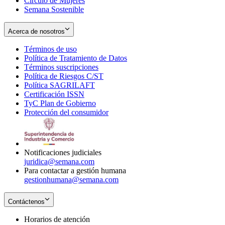
Círculo de Mujeres
Semana Sostenible
Acerca de nosotros
Términos de uso
Opens
Política de Tratamiento de Datos
in
Opens
Términos suscripciones
new
Opens
in
Política de Riesgos C/ST
window
in
Opens
new
Política SAGRILAFT
Opens
new
in
window
Certificación ISSN
Opens
in
window
new
TyC Plan de Gobierno
in
new
Opens
window
Protección del consumidor
new
window
in
Opens
window
new
in
window
new
window
Notificaciones judiciales
juridica@semana.com
Para contactar a gestión humana
gestionhumana@semana.com
Contáctenos
Horarios de atención