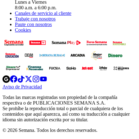
Lunes a Viernes
8:00 a.m. a 6:00 p.m.
Canales de servicio al cliente
Trabaje con nosotros
Paute con nosotros
Cookies
Opens
Opens
Opens
Opens
Opens
in
in
in
in
in
Aviso de Privacidad
Opens
new
new
new
new
new
in
window
window
window
window
window
Todas las marcas registradas son propiedad de la compañía
new
respectiva o de PUBLICACIONES SEMANA S.A.
window
Se prohíbe la reproducción total o parcial de cualquiera de los
contenidos que aquí aparezca, así como su traducción a cualquier
idioma sin autorización escrita por su titular.
© 2026 Semana. Todos los derechos reservados.