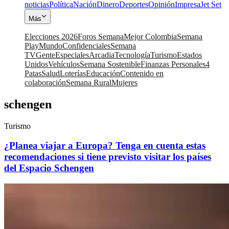
noticias
Política
Nación
Dinero
Deportes
Opinión
Impresa
Jet Set
Más
Elecciones 2026
Foros Semana
Mejor Colombia
Semana
Play
Mundo
Confidenciales
Semana
TV
Gente
Especiales
Arcadia
Tecnología
Turismo
Estados
Unidos
Vehículos
Semana Sostenible
Finanzas Personales
4
Patas
Salud
Loterías
Educación
Contenido en
colaboración
Semana Rural
Mujeres
schengen
Turismo
¿Planea viajar a Europa? Tenga en cuenta estas
recomendaciones si tiene previsto visitar los países
del Espacio Schengen