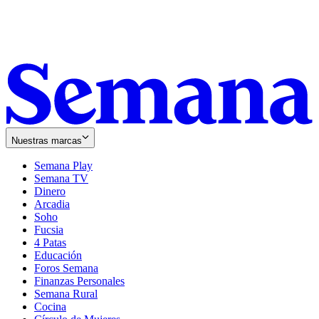
Nuestras marcas
Semana Play
Semana TV
Dinero
Arcadia
Soho
Opens
Fucsia
in
Opens
4 Patas
new
in
Educación
window
new
Foros Semana
window
Finanzas Personales
Semana Rural
Cocina