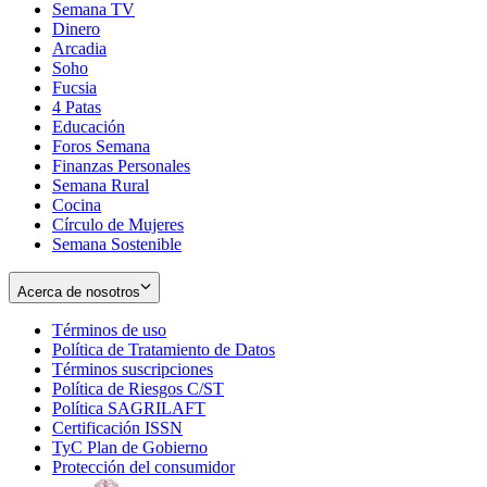
Semana TV
Dinero
Arcadia
Soho
Opens
Fucsia
in
Opens
4 Patas
new
in
Educación
window
new
Foros Semana
window
Finanzas Personales
Semana Rural
Cocina
Círculo de Mujeres
Semana Sostenible
Acerca de nosotros
Términos de uso
Opens
Política de Tratamiento de Datos
in
Opens
Términos suscripciones
new
Opens
in
Política de Riesgos C/ST
window
in
Opens
new
Política SAGRILAFT
Opens
new
in
window
Certificación ISSN
Opens
in
window
new
TyC Plan de Gobierno
in
new
Opens
window
Protección del consumidor
new
window
in
Opens
window
new
in