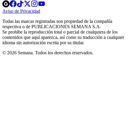
Opens
Opens
Opens
Opens
Opens
in
in
in
in
in
Aviso de Privacidad
Opens
new
new
new
new
new
in
window
window
window
window
window
Todas las marcas registradas son propiedad de la compañía
new
respectiva o de PUBLICACIONES SEMANA S.A.
window
Se prohíbe la reproducción total o parcial de cualquiera de los
contenidos que aquí aparezca, así como su traducción a cualquier
idioma sin autorización escrita por su titular.
© 2026 Semana. Todos los derechos reservados.