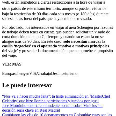
web,
están sometidos a ciertas restricciones a la hora de viajar a
otros países de este mismo territorio,
aunque sí pueden visitarlos
bajo la restricción de 90 días cada seis meses (o 180 días) durante
sus estancias fuera del país que haya emitido su visado.
Por otro lado, los interesados en viajar al área Schengen por razones
de trabajo deben tener en cuenta que pueden solicitar un visado de
corta duración o de tipo C, siempre y cuando su estancia no se
alargue más de 90 días. En este caso,
solo necesitan marcar la
casilla ‘negocios’ en el apartado ‘motivo o motivos principales
del viaje’
y presentar la documentación que compruebe el propósito
del viaje.
VER MÁS
Europa
schengen
VISA
Trabajo
Destinos
turismo
Le puede interesar
“Nos va a hacer mucha falta”: la triste eliminación en ‘MasterChef
Celebrity’ que hizo llorar a participantes y jurados por igual
José Mourinho tendría contundente postura sobre Vinícius Jr.:
decisión sería clave en Real Madrid
Cambiaron las vías de 10 departamentos en Colombia: estas son las