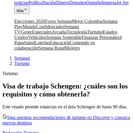
noticias
Política
Nación
Dinero
Deportes
Opinión
Impresa
Jet Set
Más
Elecciones 2026
Foros Semana
Mejor Colombia
Semana
Play
Mundo
Confidenciales
Semana
TV
Gente
Especiales
Arcadia
Tecnología
Turismo
Estados
Unidos
Vehículos
Semana Sostenible
Finanzas Personales
4
Patas
Salud
Loterías
Educación
Contenido en
colaboración
Semana Rural
Mujeres
Semana
|
Turismo
Turismo
Visa de trabajo Schengen: ¿cuáles son los
requisitos y cómo obtenerla?
Este visado permite estancias en el área Schengen de hasta 90 días.
Siga nuestras recomendaciones de turismo en Discover y conozca
nuevos destinos
Redacción Turismo