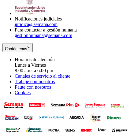
window
new
window
Notificaciones judiciales
juridica@semana.com
Para contactar a gestión humana
gestionhumana@semana.com
Contáctenos
Horarios de atención
Lunes a Viernes
8:00 a.m. a 6:00 p.m.
Canales de servicio al cliente
Trabaje con nosotros
Paute con nosotros
Cookies