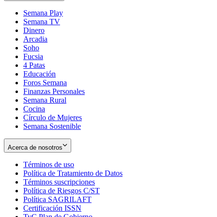
Semana Play
Semana TV
Dinero
Arcadia
Soho
Opens
Fucsia
in
Opens
4 Patas
new
in
Educación
window
new
Foros Semana
window
Finanzas Personales
Semana Rural
Cocina
Círculo de Mujeres
Semana Sostenible
Acerca de nosotros
Términos de uso
Opens
Política de Tratamiento de Datos
in
Opens
Términos suscripciones
new
Opens
in
Política de Riesgos C/ST
window
in
Opens
new
Política SAGRILAFT
Opens
new
in
window
Certificación ISSN
Opens
in
window
new
TyC Plan de Gobierno
in
new
Opens
window