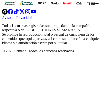
Opens
Opens
Opens
Opens
Opens
in
in
in
in
in
Aviso de Privacidad
Opens
new
new
new
new
new
in
window
window
window
window
window
Todas las marcas registradas son propiedad de la compañía
new
respectiva o de PUBLICACIONES SEMANA S.A.
window
Se prohíbe la reproducción total o parcial de cualquiera de los
contenidos que aquí aparezca, así como su traducción a cualquier
idioma sin autorización escrita por su titular.
© 2026 Semana. Todos los derechos reservados.