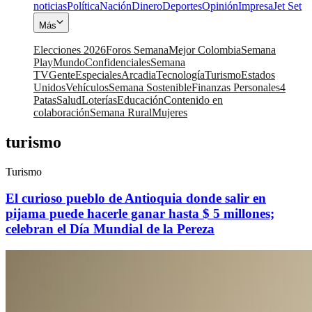
noticias
Política
Nación
Dinero
Deportes
Opinión
Impresa
Jet Set
Más
Elecciones 2026
Foros Semana
Mejor Colombia
Semana
Play
Mundo
Confidenciales
Semana
TV
Gente
Especiales
Arcadia
Tecnología
Turismo
Estados
Unidos
Vehículos
Semana Sostenible
Finanzas Personales
4
Patas
Salud
Loterías
Educación
Contenido en
colaboración
Semana Rural
Mujeres
turismo
Turismo
El curioso pueblo de Antioquia donde salir en
pijama puede hacerle ganar hasta $ 5 millones;
celebran el Día Mundial de la Pereza