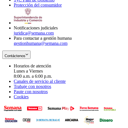
Protección del consumidor
new
window
in
Opens
window
new
in
window
new
window
Notificaciones judiciales
juridica@semana.com
Para contactar a gestión humana
gestionhumana@semana.com
Contáctenos
Horarios de atención
Lunes a Viernes
8:00 a.m. a 6:00 p.m.
Canales de servicio al cliente
Trabaje con nosotros
Paute con nosotros
Cookies