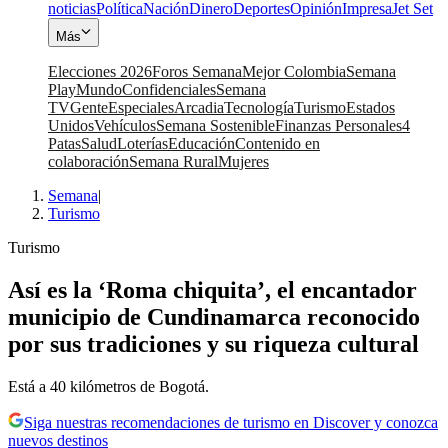
noticias
Política
Nación
Dinero
Deportes
Opinión
Impresa
Jet Set
Más
Elecciones 2026
Foros Semana
Mejor Colombia
Semana
Play
Mundo
Confidenciales
Semana
TV
Gente
Especiales
Arcadia
Tecnología
Turismo
Estados
Unidos
Vehículos
Semana Sostenible
Finanzas Personales
4
Patas
Salud
Loterías
Educación
Contenido en
colaboración
Semana Rural
Mujeres
Semana
|
Turismo
Turismo
Así es la ‘Roma chiquita’, el encantador
municipio de Cundinamarca reconocido
por sus tradiciones y su riqueza cultural
Está a 40 kilómetros de Bogotá.
Siga nuestras recomendaciones de turismo en Discover y conozca
nuevos destinos