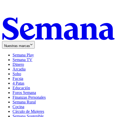
Nuestras marcas
Semana Play
Semana TV
Dinero
Arcadia
Soho
Opens
Fucsia
in
Opens
4 Patas
new
in
Educación
window
new
Foros Semana
window
Finanzas Personales
Semana Rural
Cocina
Círculo de Mujeres
Semana Sostenible