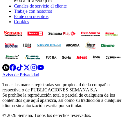
8:00 a.m. a 6:00 p.m.
Canales de servicio al cliente
Trabaje con nosotros
Paute con nosotros
Cookies
Opens
Opens
Opens
Opens
Opens
in
in
in
in
in
Aviso de Privacidad
Opens
new
new
new
new
new
in
window
window
window
window
window
Todas las marcas registradas son propiedad de la compañía
new
respectiva o de PUBLICACIONES SEMANA S.A.
window
Se prohíbe la reproducción total o parcial de cualquiera de los
contenidos que aquí aparezca, así como su traducción a cualquier
idioma sin autorización escrita por su titular.
© 2026 Semana. Todos los derechos reservados.