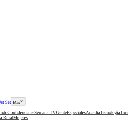
Jet Set
Más
ndo
Confidenciales
Semana TV
Gente
Especiales
Arcadia
Tecnología
Tur
a Rural
Mujeres