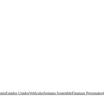
ismo
Estados Unidos
Vehículos
Semana Sostenible
Finanzas Personales
4