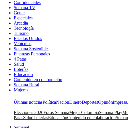
Confidenciales
Semana TV
Gente
Especiales
Arcadia
Tecnología
Turismo
Estados Unidos
Vehículos
Semana Sostenible
Finanzas Personales
4 Patas
Salud
Loterías
Educación
Contenido en colaboración
Semana Rural
Mujeres
Últimas noticias
Política
Nación
Dinero
Deportes
Opinión
Impresa
Elecciones 2026
Foros Semana
Mejor Colombia
Semana Play
Mu
Patas
Salud
Loterías
Educación
Contenido en colaboración
Seman
Semana
|