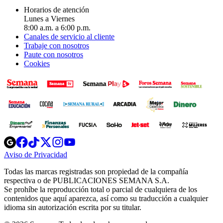
Horarios de atención
Lunes a Viernes
8:00 a.m. a 6:00 p.m.
Canales de servicio al cliente
Trabaje con nosotros
Paute con nosotros
Cookies
Opens
Opens
Opens
Opens
Opens
in
in
in
in
in
Aviso de Privacidad
Opens
new
new
new
new
new
in
window
window
window
window
window
Todas las marcas registradas son propiedad de la compañía
new
respectiva o de PUBLICACIONES SEMANA S.A.
window
Se prohíbe la reproducción total o parcial de cualquiera de los
contenidos que aquí aparezca, así como su traducción a cualquier
idioma sin autorización escrita por su titular.