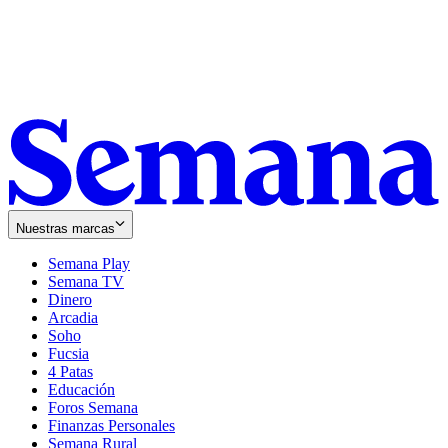
Nuestras marcas
Semana Play
Semana TV
Dinero
Arcadia
Soho
Opens
Fucsia
in
Opens
4 Patas
new
in
Educación
window
new
Foros Semana
window
Finanzas Personales
Semana Rural