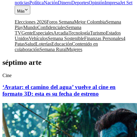
noticias
Política
Nación
Dinero
Deportes
Opinión
Impresa
Jet Set
Más
Elecciones 2026
Foros Semana
Mejor Colombia
Semana
Play
Mundo
Confidenciales
Semana
TV
Gente
Especiales
Arcadia
Tecnología
Turismo
Estados
Unidos
Vehículos
Semana Sostenible
Finanzas Personales
4
Patas
Salud
Loterías
Educación
Contenido en
colaboración
Semana Rural
Mujeres
séptimo arte
Cine
‘Avatar: el camino del agua’ vuelve al cine en
formato 3D: esta es su fecha de estreno