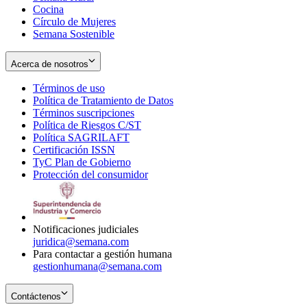
Cocina
Círculo de Mujeres
Semana Sostenible
Acerca de nosotros
Términos de uso
Opens
Política de Tratamiento de Datos
in
Opens
Términos suscripciones
new
Opens
in
Política de Riesgos C/ST
window
in
Opens
new
Política SAGRILAFT
Opens
new
in
window
Certificación ISSN
Opens
in
window
new
TyC Plan de Gobierno
in
new
Opens
window
Protección del consumidor
new
window
in
Opens
window
new
in
window
new
window
Notificaciones judiciales
juridica@semana.com
Para contactar a gestión humana
gestionhumana@semana.com
Contáctenos