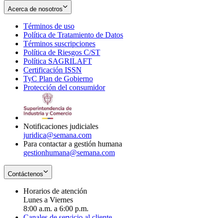
Acerca de nosotros
Términos de uso
Opens
Política de Tratamiento de Datos
in
Opens
Términos suscripciones
new
Opens
in
Política de Riesgos C/ST
window
in
Opens
new
Política SAGRILAFT
Opens
new
in
window
Certificación ISSN
Opens
in
window
new
TyC Plan de Gobierno
in
new
Opens
window
Protección del consumidor
new
window
in
Opens
window
new
in
window
new
window
Notificaciones judiciales
juridica@semana.com
Para contactar a gestión humana
gestionhumana@semana.com
Contáctenos
Horarios de atención
Lunes a Viernes
8:00 a.m. a 6:00 p.m.
Canales de servicio al cliente