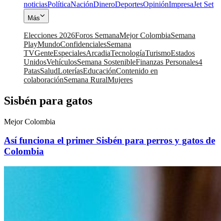
noticias
Política
Nación
Dinero
Deportes
Opinión
Impresa
Jet Set
Más
Elecciones 2026
Foros Semana
Mejor Colombia
Semana
Play
Mundo
Confidenciales
Semana
TV
Gente
Especiales
Arcadia
Tecnología
Turismo
Estados
Unidos
Vehículos
Semana Sostenible
Finanzas Personales
4
Patas
Salud
Loterías
Educación
Contenido en
colaboración
Semana Rural
Mujeres
Sisbén para gatos
Mejor Colombia
Así funciona el primer Sisbén para perros y gatos de
Colombia