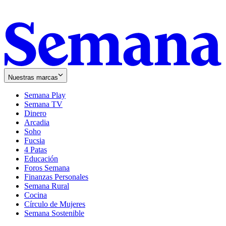
Nuestras marcas
Semana Play
Semana TV
Dinero
Arcadia
Soho
Opens
Fucsia
in
Opens
4 Patas
new
in
Educación
window
new
Foros Semana
window
Finanzas Personales
Semana Rural
Cocina
Círculo de Mujeres
Semana Sostenible