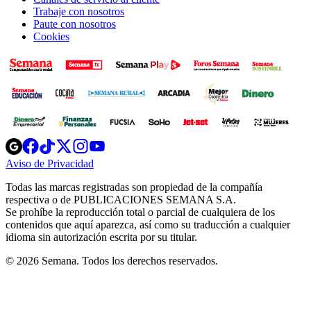
Trabaje con nosotros
Paute con nosotros
Cookies
Opens
Opens
Opens
Opens
Opens
in
in
in
in
in
Aviso de Privacidad
Opens
new
new
new
new
new
in
window
window
window
window
window
Todas las marcas registradas son propiedad de la compañía
new
respectiva o de PUBLICACIONES SEMANA S.A.
window
Se prohíbe la reproducción total o parcial de cualquiera de los
contenidos que aquí aparezca, así como su traducción a cualquier
idioma sin autorización escrita por su titular.
© 2026 Semana. Todos los derechos reservados.