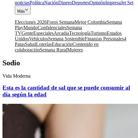
noticias
Política
Nación
Dinero
Deportes
Opinión
Impresa
Jet Set
Más
Elecciones 2026
Foros Semana
Mejor Colombia
Semana
Play
Mundo
Confidenciales
Semana
TV
Gente
Especiales
Arcadia
Tecnología
Turismo
Estados
Unidos
Vehículos
Semana Sostenible
Finanzas Personales
4
Patas
Salud
Loterías
Educación
Contenido en
colaboración
Semana Rural
Mujeres
Sodio
Vida Moderna
Esta es la cantidad de sal que se puede consumir al
día según la edad