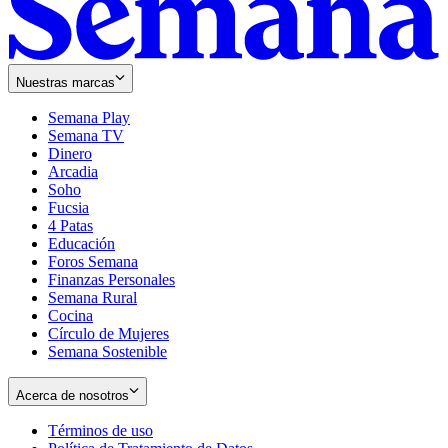
Nuestras marcas
Semana Play
Semana TV
Dinero
Arcadia
Soho
Opens
Fucsia
in
Opens
4 Patas
new
in
Educación
window
new
Foros Semana
window
Finanzas Personales
Semana Rural
Cocina
Círculo de Mujeres
Semana Sostenible
Acerca de nosotros
Términos de uso
Opens