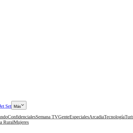
Jet Set
Más
ndo
Confidenciales
Semana TV
Gente
Especiales
Arcadia
Tecnología
Tur
a Rural
Mujeres