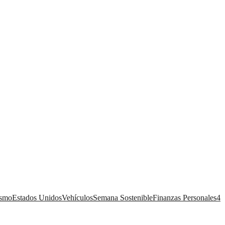
ismo
Estados Unidos
Vehículos
Semana Sostenible
Finanzas Personales
4