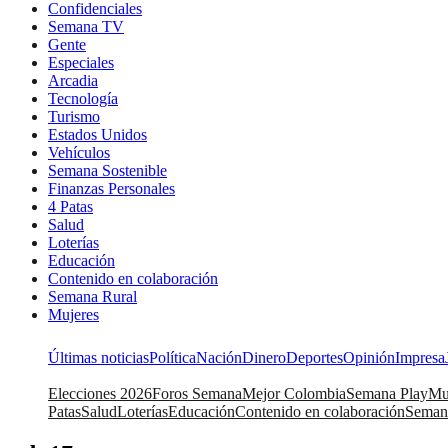
Confidenciales
Semana TV
Gente
Especiales
Arcadia
Tecnología
Turismo
Estados Unidos
Vehículos
Semana Sostenible
Finanzas Personales
4 Patas
Salud
Loterías
Educación
Contenido en colaboración
Semana Rural
Mujeres
Últimas noticias
Política
Nación
Dinero
Deportes
Opinión
Impresa
Elecciones 2026
Foros Semana
Mejor Colombia
Semana Play
Mu
Patas
Salud
Loterías
Educación
Contenido en colaboración
Seman