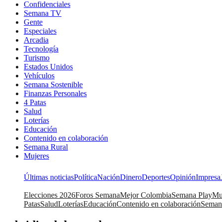
Confidenciales
Semana TV
Gente
Especiales
Arcadia
Tecnología
Turismo
Estados Unidos
Vehículos
Semana Sostenible
Finanzas Personales
4 Patas
Salud
Loterías
Educación
Contenido en colaboración
Semana Rural
Mujeres
Últimas noticias
Política
Nación
Dinero
Deportes
Opinión
Impresa
Elecciones 2026
Foros Semana
Mejor Colombia
Semana Play
Mu
Patas
Salud
Loterías
Educación
Contenido en colaboración
Seman