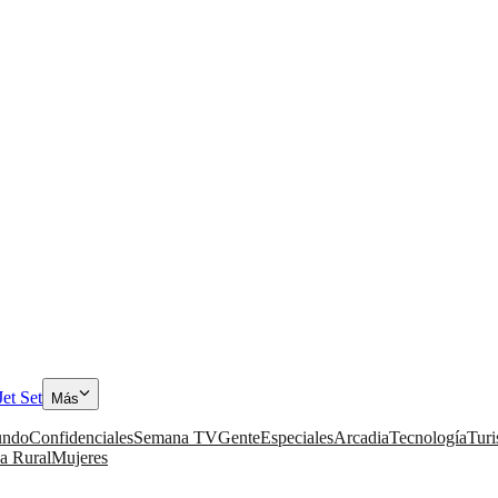
Jet Set
Más
ndo
Confidenciales
Semana TV
Gente
Especiales
Arcadia
Tecnología
Tur
a Rural
Mujeres