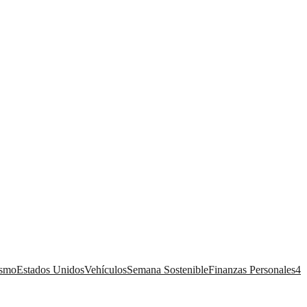
ismo
Estados Unidos
Vehículos
Semana Sostenible
Finanzas Personales
4