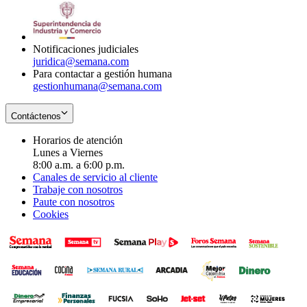
window
new
in
window
new
window
Notificaciones judiciales
juridica@semana.com
Para contactar a gestión humana
gestionhumana@semana.com
Contáctenos
Horarios de atención
Lunes a Viernes
8:00 a.m. a 6:00 p.m.
Canales de servicio al cliente
Trabaje con nosotros
Paute con nosotros
Cookies