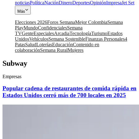
noticias
Política
Nación
Dinero
Deportes
Opinión
Impresa
Jet Set
Más
Elecciones 2026
Foros Semana
Mejor Colombia
Semana
Play
Mundo
Confidenciales
Semana
TV
Gente
Especiales
Arcadia
Tecnología
Turismo
Estados
Unidos
Vehículos
Semana Sostenible
Finanzas Personales
4
Patas
Salud
Loterías
Educación
Contenido en
colaboración
Semana Rural
Mujeres
Subway
Empresas
Popular cadena de restaurantes de comida rápida en
Estados Unidos cerró más de 700 locales en 2025