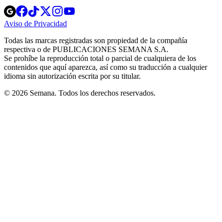
Opens
Opens
Opens
Opens
Opens
in
in
in
in
in
Aviso de Privacidad
Opens
new
new
new
new
new
in
window
window
window
window
window
Todas las marcas registradas son propiedad de la compañía
new
respectiva o de PUBLICACIONES SEMANA S.A.
window
Se prohíbe la reproducción total o parcial de cualquiera de los
contenidos que aquí aparezca, así como su traducción a cualquier
idioma sin autorización escrita por su titular.
© 2026 Semana. Todos los derechos reservados.