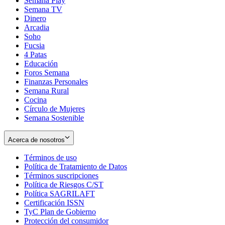
Semana Play
Semana TV
Dinero
Arcadia
Soho
Opens
Fucsia
in
Opens
4 Patas
new
in
Educación
window
new
Foros Semana
window
Finanzas Personales
Semana Rural
Cocina
Círculo de Mujeres
Semana Sostenible
Acerca de nosotros
Términos de uso
Opens
Política de Tratamiento de Datos
in
Opens
Términos suscripciones
new
Opens
in
Política de Riesgos C/ST
window
in
Opens
new
Política SAGRILAFT
Opens
new
in
window
Certificación ISSN
Opens
in
window
new
TyC Plan de Gobierno
in
new
Opens
window
Protección del consumidor
new
window
in
Opens