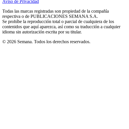
Aviso de Privacidad
Opens
new
new
new
new
new
in
window
window
window
window
window
Todas las marcas registradas son propiedad de la compañía
new
respectiva o de PUBLICACIONES SEMANA S.A.
window
Se prohíbe la reproducción total o parcial de cualquiera de los
contenidos que aquí aparezca, así como su traducción a cualquier
idioma sin autorización escrita por su titular.
© 2026 Semana. Todos los derechos reservados.