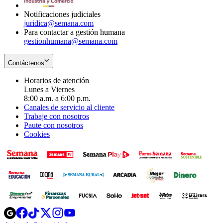
window
Notificaciones judiciales
juridica@semana.com
Para contactar a gestión humana
gestionhumana@semana.com
Contáctenos
Horarios de atención
Lunes a Viernes
8:00 a.m. a 6:00 p.m.
Canales de servicio al cliente
Trabaje con nosotros
Paute con nosotros
Cookies
Opens
Opens
Opens
Opens
Opens
in
in
in
in
in