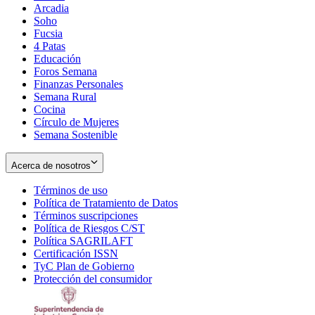
Arcadia
Soho
Opens
Fucsia
in
Opens
4 Patas
new
in
Educación
window
new
Foros Semana
window
Finanzas Personales
Semana Rural
Cocina
Círculo de Mujeres
Semana Sostenible
Acerca de nosotros
Términos de uso
Opens
Política de Tratamiento de Datos
in
Opens
Términos suscripciones
new
Opens
in
Política de Riesgos C/ST
window
in
Opens
new
Política SAGRILAFT
Opens
new
in
window
Certificación ISSN
Opens
in
window
new
TyC Plan de Gobierno
in
new
Opens
window
Protección del consumidor
new
window
in
Opens
window
new
in
window
new