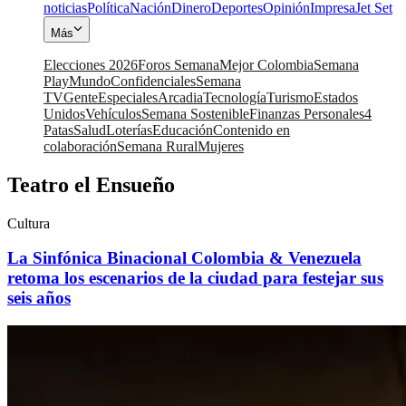
noticias
Política
Nación
Dinero
Deportes
Opinión
Impresa
Jet Set
Más
Elecciones 2026
Foros Semana
Mejor Colombia
Semana
Play
Mundo
Confidenciales
Semana
TV
Gente
Especiales
Arcadia
Tecnología
Turismo
Estados
Unidos
Vehículos
Semana Sostenible
Finanzas Personales
4
Patas
Salud
Loterías
Educación
Contenido en
colaboración
Semana Rural
Mujeres
Teatro el Ensueño
Cultura
La Sinfónica Binacional Colombia & Venezuela
retoma los escenarios de la ciudad para festejar sus
seis años