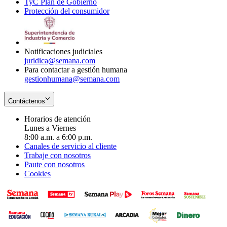
TyC Plan de Gobierno
in
new
Opens
window
Protección del consumidor
new
window
in
Opens
window
new
in
window
new
window
Notificaciones judiciales
juridica@semana.com
Para contactar a gestión humana
gestionhumana@semana.com
Contáctenos
Horarios de atención
Lunes a Viernes
8:00 a.m. a 6:00 p.m.
Canales de servicio al cliente
Trabaje con nosotros
Paute con nosotros
Cookies