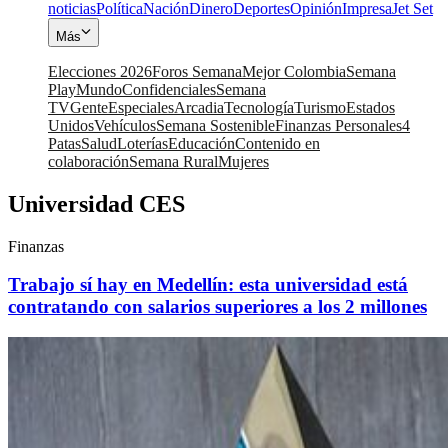
noticias
Política
Nación
Dinero
Deportes
Opinión
Impresa
Jet Set
Más
Elecciones 2026
Foros Semana
Mejor Colombia
Semana
Play
Mundo
Confidenciales
Semana
TV
Gente
Especiales
Arcadia
Tecnología
Turismo
Estados
Unidos
Vehículos
Semana Sostenible
Finanzas Personales
4
Patas
Salud
Loterías
Educación
Contenido en
colaboración
Semana Rural
Mujeres
Universidad CES
Finanzas
Trabajo sí hay en Medellín: esta universidad está
contratando con salarios superiores a los 2 millones