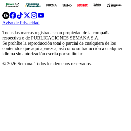
Opens
Opens
Opens
Opens
Opens
in
in
in
in
in
Aviso de Privacidad
Opens
new
new
new
new
new
in
window
window
window
window
window
Todas las marcas registradas son propiedad de la compañía
new
respectiva o de PUBLICACIONES SEMANA S.A.
window
Se prohíbe la reproducción total o parcial de cualquiera de los
contenidos que aquí aparezca, así como su traducción a cualquier
idioma sin autorización escrita por su titular.
© 2026 Semana. Todos los derechos reservados.