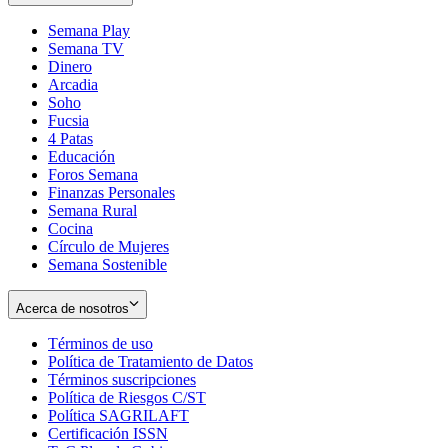
Semana Play
Semana TV
Dinero
Arcadia
Soho
Opens
Fucsia
in
Opens
4 Patas
new
in
Educación
window
new
Foros Semana
window
Finanzas Personales
Semana Rural
Cocina
Círculo de Mujeres
Semana Sostenible
Acerca de nosotros
Términos de uso
Opens
Política de Tratamiento de Datos
in
Opens
Términos suscripciones
new
Opens
in
Política de Riesgos C/ST
window
in
Opens
new
Política SAGRILAFT
Opens
new
in
window
Certificación ISSN
Opens
in
window
new