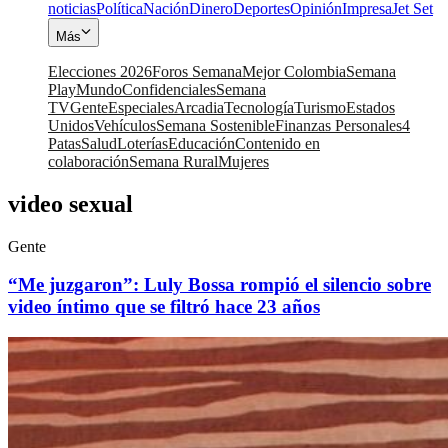
noticias
Política
Nación
Dinero
Deportes
Opinión
Impresa
Jet Set
Más
Elecciones 2026
Foros Semana
Mejor Colombia
Semana
Play
Mundo
Confidenciales
Semana
TV
Gente
Especiales
Arcadia
Tecnología
Turismo
Estados
Unidos
Vehículos
Semana Sostenible
Finanzas Personales
4
Patas
Salud
Loterías
Educación
Contenido en
colaboración
Semana Rural
Mujeres
video sexual
Gente
“Me juzgaron”: Luly Bossa rompió el silencio sobre
video íntimo que se filtró hace 23 años