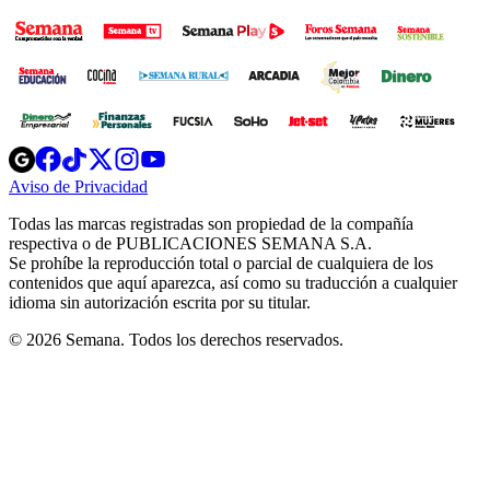
Opens
Opens
Opens
Opens
Opens
in
in
in
in
in
Aviso de Privacidad
Opens
new
new
new
new
new
in
window
window
window
window
window
Todas las marcas registradas son propiedad de la compañía
new
respectiva o de PUBLICACIONES SEMANA S.A.
window
Se prohíbe la reproducción total o parcial de cualquiera de los
contenidos que aquí aparezca, así como su traducción a cualquier
idioma sin autorización escrita por su titular.
© 2026 Semana. Todos los derechos reservados.