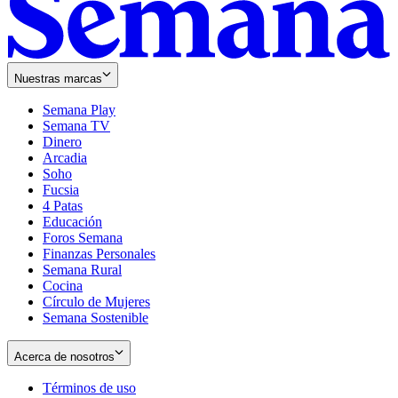
Nuestras marcas
Semana Play
Semana TV
Dinero
Arcadia
Soho
Opens
Fucsia
in
Opens
4 Patas
new
in
Educación
window
new
Foros Semana
window
Finanzas Personales
Semana Rural
Cocina
Círculo de Mujeres
Semana Sostenible
Acerca de nosotros
Términos de uso
Opens