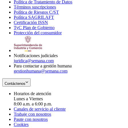
Política de Tratamiento de Datos
in
Opens
Términos suscripciones
new
Opens
in
Política de Riesgos C/ST
window
in
Opens
new
Política SAGRILAFT
Opens
new
in
window
Certificación ISSN
Opens
in
window
new
TyC Plan de Gobierno
in
new
Opens
window
Protección del consumidor
new
window
in
Opens
window
new
in
window
new
window
Notificaciones judiciales
juridica@semana.com
Para contactar a gestión humana
gestionhumana@semana.com
Contáctenos
Horarios de atención
Lunes a Viernes
8:00 a.m. a 6:00 p.m.
Canales de servicio al cliente
Trabaje con nosotros
Paute con nosotros
Cookies