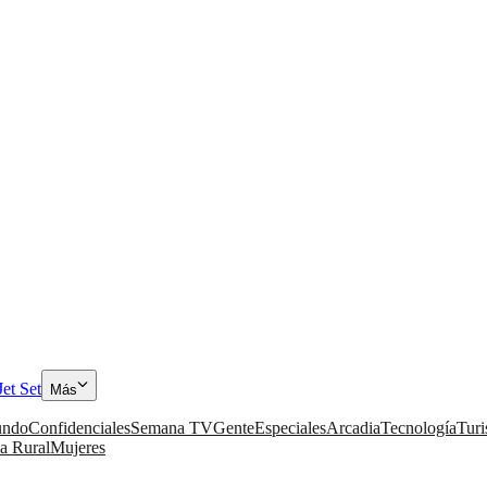
Jet Set
Más
ndo
Confidenciales
Semana TV
Gente
Especiales
Arcadia
Tecnología
Tur
a Rural
Mujeres