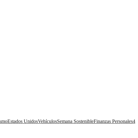
ismo
Estados Unidos
Vehículos
Semana Sostenible
Finanzas Personales
4