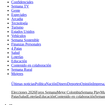
Confidenciales
Semana TV
Gente
Especiales
Arcadia
Tecnología
Turismo
Estados Unidos
Vehículos
Semana Sostenible
Finanzas Personales
4 Patas
Salud
Loterías
Educación
Contenido en colaboración
Semana Rural
Mujeres
Últimas noticias
Política
Nación
Dinero
Deportes
Opinión
Impresa
Elecciones 2026
Foros Semana
Mejor Colombia
Semana Play
Mu
Patas
Salud
Loterías
Educación
Contenido en colaboración
Seman